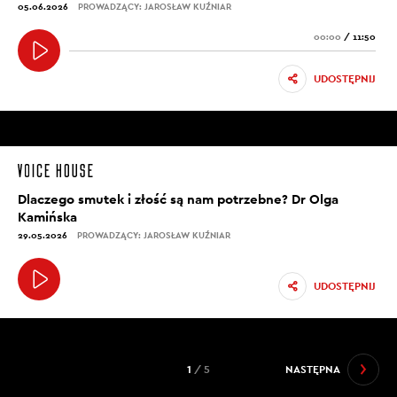
05.06.2026
PROWADZĄCY: JAROSŁAW KUŹNIAR
00:00
/
11:50
UDOSTĘPNIJ
Dlaczego smutek i złość są nam potrzebne? Dr Olga
Kamińska
29.05.2026
PROWADZĄCY: JAROSŁAW KUŹNIAR
UDOSTĘPNIJ
1
/ 5
NASTĘPNA