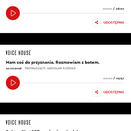
00:00
/
06:07
UDOSTĘPNIJ
Mam coś do przyznania. Rozmawiam z botem.
10.07.2026
PROWADZĄCY: JAROSŁAW KUŹNIAR
00:00
/
05:57
UDOSTĘPNIJ