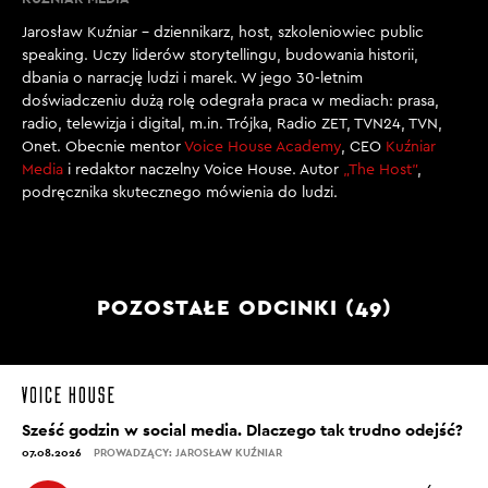
Jarosław Kuźniar – dziennikarz, host, szkoleniowiec public
speaking. Uczy liderów storytellingu, budowania historii,
dbania o narrację ludzi i marek. W jego 30-letnim
doświadczeniu dużą rolę odegrała praca w mediach: prasa,
radio, telewizja i digital, m.in. Trójka, Radio ZET, TVN24, TVN,
Onet. Obecnie mentor
Voice House Academy
, CEO
Kuźniar
Media
i redaktor naczelny Voice House. Autor
„The Host”
,
podręcznika skutecznego mówienia do ludzi.
POZOSTAŁE ODCINKI (49)
Sześć godzin w social media. Dlaczego tak trudno odejść?
07.08.2026
PROWADZĄCY: JAROSŁAW KUŹNIAR