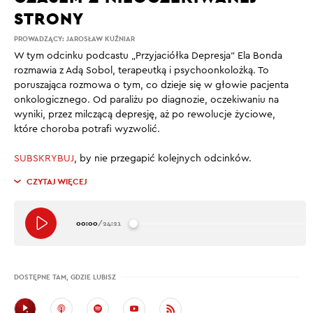
STRONY
PROWADZĄCY:
JAROSŁAW KUŹNIAR
W tym odcinku podcastu „Przyjaciółka Depresja” Ela Bonda
rozmawia z Adą Sobol, terapeutką i psychoonkolożką. To
poruszająca rozmowa o tym, co dzieje się w głowie pacjenta
onkologicznego. Od paraliżu po diagnozie, oczekiwaniu na
wyniki, przez milczącą depresję, aż po rewolucje życiowe,
które choroba potrafi wyzwolić.
SUBSKRYBUJ
, by nie przegapić kolejnych odcinków.
CZYTAJ WIĘCEJ
00:00
/
24:21
DOSTĘPNE TAM, GDZIE LUBISZ