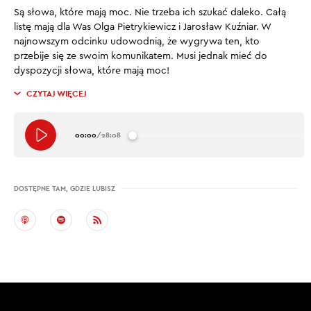
Są słowa, które mają moc. Nie trzeba ich szukać daleko. Całą
listę mają dla Was Olga Pietrykiewicz i Jarosław Kuźniar. W
najnowszym odcinku udowodnią, że wygrywa ten, kto
przebije się ze swoim komunikatem. Musi jednak mieć do
dyspozycji słowa, które mają moc!
CZYTAJ WIĘCEJ
00:00
/
28:08
DOSTĘPNE TAM, GDZIE LUBISZ