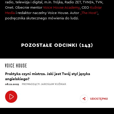
radio, telewizja i digital, m.in. Trójka, Radio ZET, TVN24, TVN,
Onet. Obecnie mentor
Voice House Academy
, CEO
Kuźniar
Media
i redaktor naczelny Voice House. Autor
„The Host”
,
podręcznika skutecznego mówienia do ludzi.
POZOSTAŁE ODCINKI (143)
Praktyka czyni mistrza. Jaki jest Twój styl języka
angielskiego?
08.12.2025
PROWADZĄCY: JAROSŁAW KUŹNIAR
UDOSTĘPNIJ