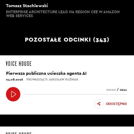
Tomasz Stachlewski
ENTERPRISE ARCHITECTURE LEAD NA REGION CEE W AMAZON
WEB SERVICES
POZOSTAŁE ODCINKI (343)
Pierwsza publiczna ucieczka agenta AI
04.08.2026
PROWADZĄCY: JAROSŁAW KUŹNIAR
00:00
/
13:41
UDOSTĘPNIJ