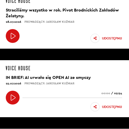
Straciliśmy wszystko w rok. Pivot Brodnickich Zakładów
Żelatyny.
28.07.2026
PROWADZĄCY: JAROSŁAW KUŹNIAR
UDOSTĘPNIJ
IN BRIEF: AI urwało się OPEN AI ze smyczy
25.07.2026
PROWADZĄCY: JAROSŁAW KUŹNIAR
00:00
/
05:54
UDOSTĘPNIJ