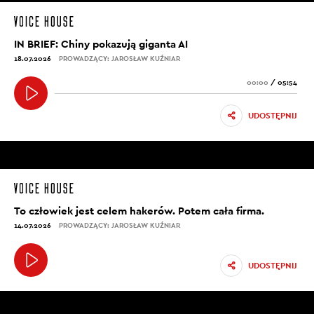
IN BRIEF: Chiny pokazują giganta AI
18.07.2026
PROWADZĄCY: JAROSŁAW KUŹNIAR
00:00
/
05:54
UDOSTĘPNIJ
To człowiek jest celem hakerów. Potem cała firma.
14.07.2026
PROWADZĄCY: JAROSŁAW KUŹNIAR
UDOSTĘPNIJ