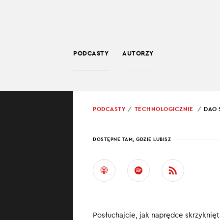
PODCASTY
AUTORZY
TECHNOLOGIA
POWRÓT
PODCASTY
TECHNOLOGICZNIE
DAO 
PROWADZĄCY:
BART
DOSTĘPNE TAM, GDZIE LUBISZ
DAO 
Kryptowaluty co
się właściciele
Posłuchajcie, jak naprędce skrzykni