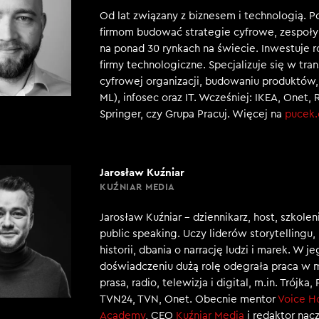
Od lat związany z biznesem i technologią. 
firmom budować strategie cyfrowe, zespoły 
na ponad 30 rynkach na świecie. Inwestuje 
firmy technologiczne. Specjalizuje się w tra
cyfrowej organizacji, budowaniu produktów, 
ML), infosec oraz IT. Wcześniej: IKEA, Onet, 
Springer, czy Grupa Pracuj. Więcej na
pucek
Jarosław Kuźniar
KUŹNIAR MEDIA
Jarosław Kuźniar – dziennikarz, host, szkole
public speaking. Uczy liderów storytellingu
historii, dbania o narrację ludzi i marek. W j
doświadczeniu dużą rolę odegrała praca w 
prasa, radio, telewizja i digital, m.in. Trójka,
TVN24, TVN, Onet. Obecnie mentor
Voice H
Academy
, CEO
Kuźniar Media
i redaktor nac