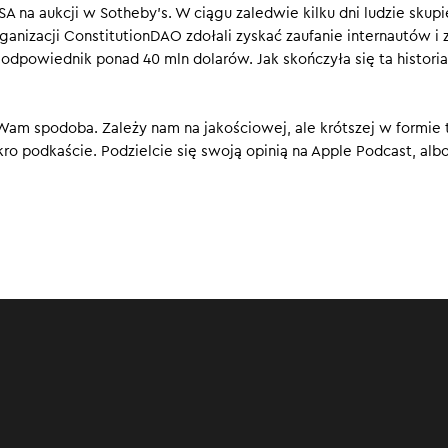
A na aukcji w Sotheby’s. W ciągu zaledwie kilku dni ludzie skupi
anizacji ConstitutionDAO zdołali zyskać zaufanie internautów i 
00
 odpowiednik ponad 40 mln dolarów. Jak skończyła się ta historia
 Wam spodoba. Zależy nam na jakościowej, ale krótszej w formie t
kro podkaście. Podzielcie się swoją opinią na Apple Podcast, alb