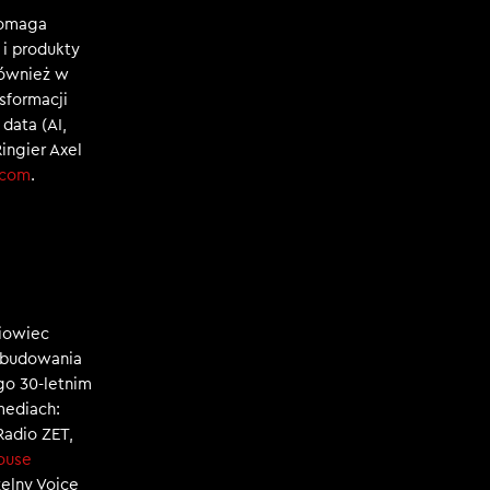
Pomaga
i produkty
również w
nsformacji
data (AI,
Ringier Axel
.com
.
niowiec
, budowania
ego 30-letnim
mediach:
 Radio ZET,
ouse
zelny Voice