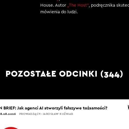
House. Autor
„The Host”
, podręcznika skut
mówienia do ludzi.
POZOSTAŁE ODCINKI (344)
IN BRIEF: Jak agenci AI stworzyli fałszywe tożsamości?
8.08.2026
PROWADZĄCY: JAROSŁAW KUŹNIAR