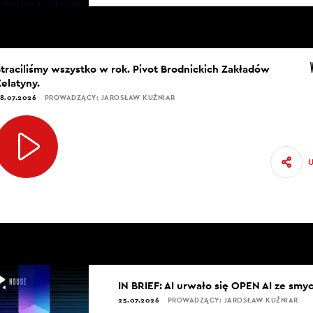
Straciliśmy wszystko w rok. Pivot Brodnickich Zakładów
Żelatyny.
8.07.2026
PROWADZĄCY: JAROSŁAW KUŹNIAR
IN BRIEF: AI urwało się OPEN AI ze smy
25.07.2026
PROWADZĄCY: JAROSŁAW KUŹNIAR