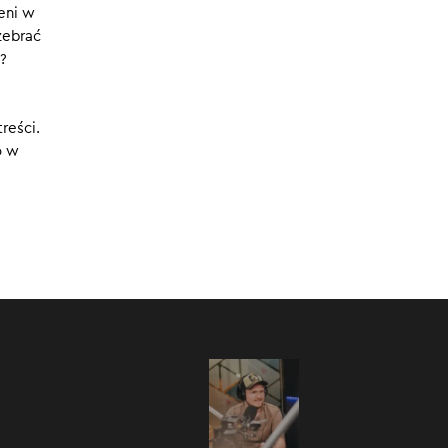
eni w
23.11.2021
zebrać
:00
/
07:00
?
reści.
o w