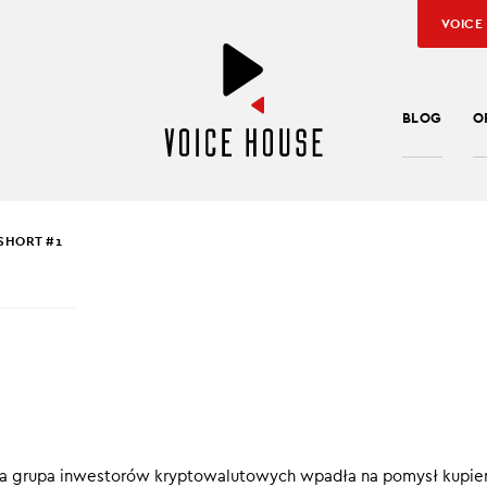
VOICE
BLOG
O
SHORT #1
EK PUCEK
,
JAROSŁAW KUŹNIAR
SHORT #1
raz częściej stają się środkiem płatniczym, dzięki któremu możn
m zupełnie nie wirtualnego dzieła sztuki. Albo dokumentu histor
ęta grupa inwestorów kryptowalutowych wpadła na pomysł kupie