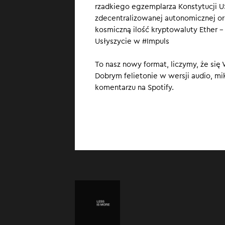
rzadkiego egzemplarza Konstytucji US
zdecentralizowanej autonomicznej org
kosmiczną ilość kryptowaluty Ether –
Usłyszycie w #Impuls
To nasz nowy format, liczymy, że się
Dobrym felietonie w wersji audio, mi
komentarzu na Spotify.