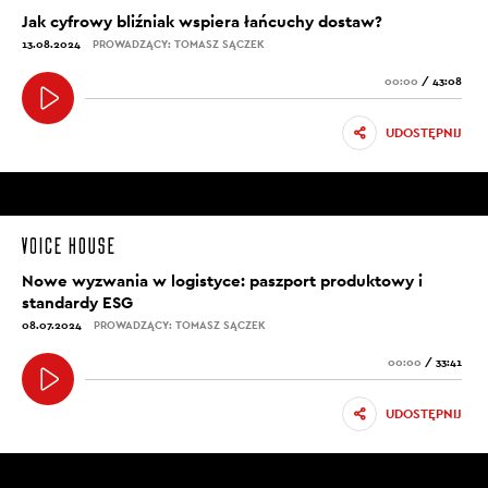
Jak cyfrowy bliźniak wspiera łańcuchy dostaw?
13.08.2024
PROWADZĄCY: TOMASZ SĄCZEK
00:00
/
43:08
UDOSTĘPNIJ
Nowe wyzwania w logistyce: paszport produktowy i
standardy ESG
08.07.2024
PROWADZĄCY: TOMASZ SĄCZEK
00:00
/
33:41
UDOSTĘPNIJ