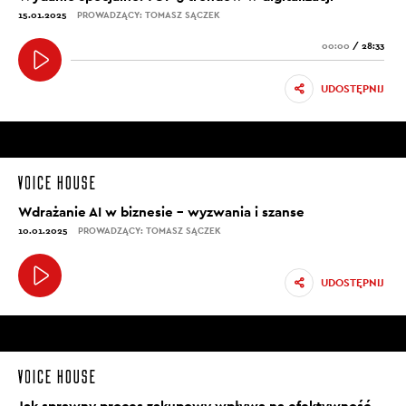
15.01.2025
PROWADZĄCY: TOMASZ SĄCZEK
00:00
/
28:33
UDOSTĘPNIJ
Wdrażanie AI w biznesie – wyzwania i szanse
10.01.2025
PROWADZĄCY: TOMASZ SĄCZEK
UDOSTĘPNIJ
Jak sprawny proces zakupowy wpływa na efektywność