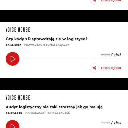
UDOSTĘPNIJ
Czy kody 2D sprawdzają się w logistyce?
05.12.2023
PROWADZĄCY: TOMASZ SĄCZEK
00:00
/
26:38
UDOSTĘPNIJ
Audyt logistyczny nie taki straszny jak go malują
04.09.2023
PROWADZĄCY: TOMASZ SĄCZEK
00:00
/
38:15