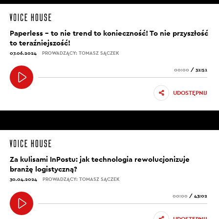
Paperless – to nie trend to konieczność! To nie przyszłość
to teraźniejszość!
07.06.2024
PROWADZĄCY: TOMASZ SĄCZEK
00:00
/
31:51
UDOSTĘPNIJ
Za kulisami InPostu: jak technologia rewolucjonizuje
branżę logistyczną?
30.04.2024
PROWADZĄCY: TOMASZ SĄCZEK
00:00
/
43:02