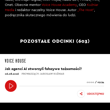
Onet. Obecnie mentor
Voice House Academy
, CEO
Kuźniar
Media
i redaktor naczelny Voice House. Autor
„The Host”
,
podręcznika skutecznego mówienia do ludzi.
POZOSTAŁE ODCINKI (603)
Jak agenci AI stworzyli fałszywe tożsamości?
06.08.2026
PROWADZĄCY: JAROSŁAW KUŹNIAR
00:00
/
05:34
UDOSTĘPNIJ