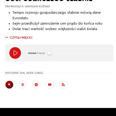
PROWADZĄCY:
JAROSŁAW KUŹNIAR
Tempo rozwoju gospodarczego słabnie mówią dane
Eurostatu
Sejm przedłużył zamrożenie cen prądu do końca roku
Dolar traci wartość wobec większości walut świata
CZYTAJ WIĘCEJ
00:00
/
05:47
DOSTĘPNE TAM, GDZIE LUBISZ