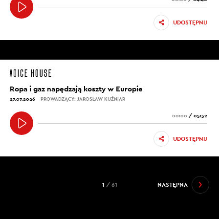
UDOSTĘPNIJ
Ropa i gaz napędzają koszty w Europie
27.07.2026
PROWADZĄCY: JAROSŁAW KUŹNIAR
00:00
/
05:52
UDOSTĘPNIJ
1
/ 61
NASTĘPNA