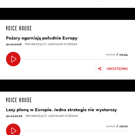
Pożary ogarniają południe Europy
31.07.2026
PROWADZĄCY: JAROSŁAW KUŹNIAR
00:00
/
04:44
UDOSTĘPNIJ
Lasy płoną w Europie. Jedna strategia nie wystarczy
30.07.2026
PROWADZĄCY: JAROSŁAW KUŹNIAR
00:00
/
05:22