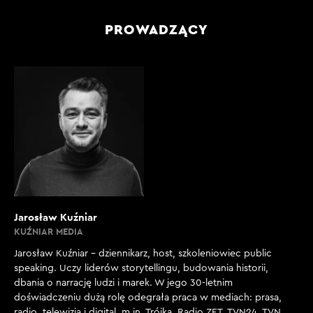
PROWADZĄCY
Jarosław Kuźniar
KUŹNIAR MEDIA
Jarosław Kuźniar – dziennikarz, host, szkoleniowiec public
speaking. Uczy liderów storytellingu, budowania historii,
dbania o narrację ludzi i marek. W jego 30-letnim
doświadczeniu dużą rolę odegrała praca w mediach: prasa,
radio, telewizja i digital, m.in. Trójka, Radio ZET, TVN24, TVN,