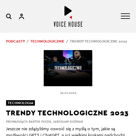
PODCASTY
TECHNOLOGICZNIE
TRENDY TECHNOLOGICZNE 2023
19.01.2023
TECHNOLOGIA
TRENDY TECHNOLOGICZNE 2023
PROWADZĄCY:
BARTEK PUCEK
,
JAROSŁAW KUŹNIAR
Jeszcze nie zdążyliśmy oswoić się z myślą o tym, jakie są
możliwości GPT3 i ChatGPT, a już wielkimi krokami nadchodzi