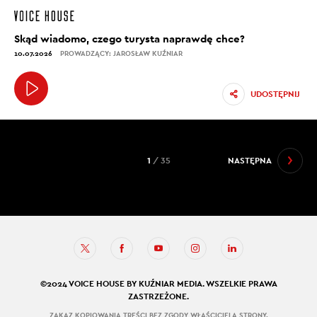
Skąd wiadomo, czego turysta naprawdę chce?
10.07.2026
PROWADZĄCY: JAROSŁAW KUŹNIAR
UDOSTĘPNIJ
1
/ 35
NASTĘPNA
©2024 VOICE HOUSE BY KUŹNIAR MEDIA. WSZELKIE PRAWA
ZASTRZEŻONE.
ZAKAZ KOPIOWANIA TREŚCI BEZ ZGODY WŁAŚCICIELA STRONY.