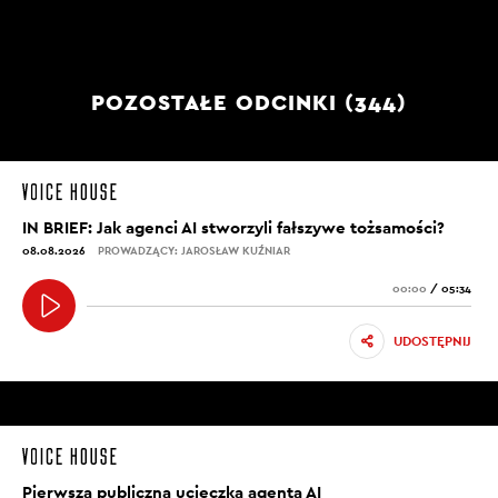
POZOSTAŁE ODCINKI (344)
IN BRIEF: Jak agenci AI stworzyli fałszywe tożsamości?
08.08.2026
PROWADZĄCY: JAROSŁAW KUŹNIAR
00:00
/
05:34
UDOSTĘPNIJ
Pierwsza publiczna ucieczka agenta AI