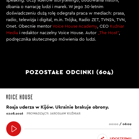
speaking. Uczy liderów storytellingu, budowania historii,
dbania o narrację ludzi i marek. W jego 30-letnim
doświadczeniu dużą rolę odegrała praca w mediach: prasa,
radio, telewizja i digital, m.in. Trójka, Radio ZET, TVN24, TVN,
Onet. Obecnie mentor
Voice House Academy
, CEO
Kuźniar
Media
i redaktor naczelny Voice House. Autor
„The Host”
,
podręcznika skutecznego mówienia do ludzi.
POZOSTAŁE ODCINKI (604)
Rosja uderza w Kijów. Ukrainie brakuje obrony.
07.08.2026
PROWADZĄCY: JAROSŁAW KUŹNIAR
00:00
/
06:09
UDOSTĘPNIJ