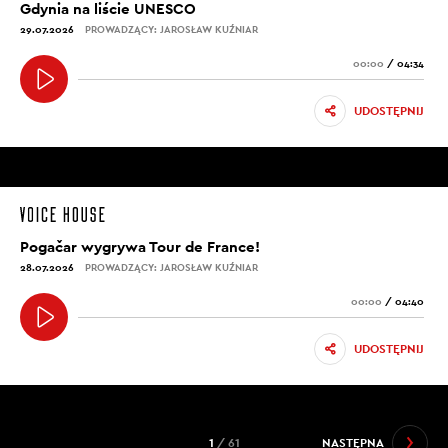
Gdynia na liście UNESCO
29.07.2026
PROWADZĄCY: JAROSŁAW KUŹNIAR
00:00
/
04:34
UDOSTĘPNIJ
Pogačar wygrywa Tour de France!
28.07.2026
PROWADZĄCY: JAROSŁAW KUŹNIAR
00:00
/
04:40
UDOSTĘPNIJ
1
/ 61
NASTĘPNA