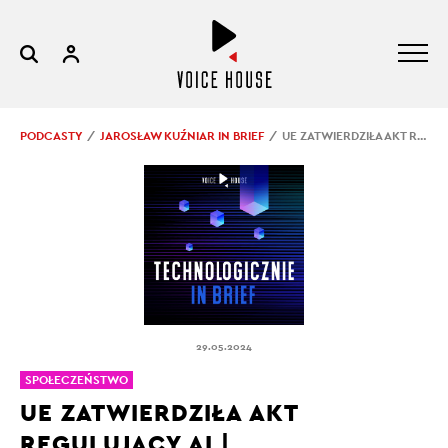
PODCASTY
JAROSŁAW KUŹNIAR IN BRIEF
UE ZATWIERDZIŁA AKT REGULUJĄCY AI | TECHNOLOGICZNIE IN BRIEF #15
29.05.2024
SPOŁECZEŃSTWO
UE ZATWIERDZIŁA AKT
REGULUJĄCY AI |