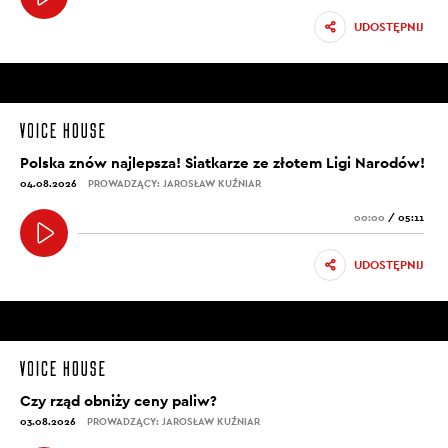
UDOSTĘPNIJ
Polska znów najlepsza! Siatkarze ze złotem Ligi Narodów!
04.08.2026
PROWADZĄCY: JAROSŁAW KUŹNIAR
00:00
/
05:11
UDOSTĘPNIJ
Czy rząd obniży ceny paliw?
03.08.2026
PROWADZĄCY: JAROSŁAW KUŹNIAR