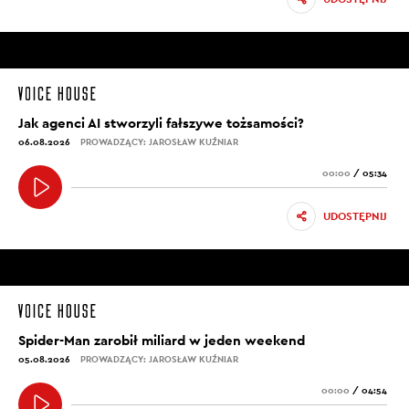
Jak agenci AI stworzyli fałszywe tożsamości?
06.08.2026
PROWADZĄCY: JAROSŁAW KUŹNIAR
00:00
/
05:34
UDOSTĘPNIJ
Spider-Man zarobił miliard w jeden weekend
05.08.2026
PROWADZĄCY: JAROSŁAW KUŹNIAR
00:00
/
04:54