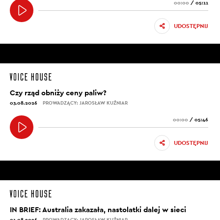
00:00
/
05:11
UDOSTĘPNIJ
Czy rząd obniży ceny paliw?
03.08.2026
PROWADZĄCY: JAROSŁAW KUŹNIAR
00:00
/
05:46
UDOSTĘPNIJ
IN BRIEF: Australia zakazała, nastolatki dalej w sieci
01.08.2026
PROWADZĄCY: JAROSŁAW KUŹNIAR