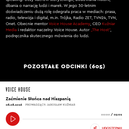
dbania o narrację ludzi i marek. W jego 30-letnim
doświadczeniu dużą rolę odegrała praca w mediach: prasa,
radio, telewizja i digital, m.in. Trójka, Radio ZET, TVN24, TVN,
Onet. Obecnie mentor
Voice House Academy
, CEO
Kuźniar
Media
i redaktor naczelny Voice House. Autor
„The Host”
,
podręcznika skutecznego mówienia do ludzi.
POZOSTAŁE ODCINKI (605)
Zaćmienie Słońca nad Hiszpanią
08.08.2026
PROWADZĄCY: JAROSŁAW KUŹNIAR
00:00
/
05:02
UDOSTĘPNIJ