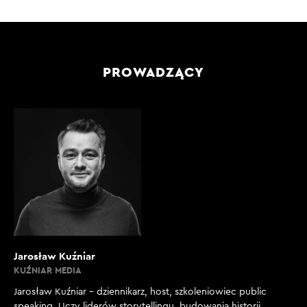
PROWADZĄCY
Jarosław Kuźniar
KUŹNIAR MEDIA
Jarosław Kuźniar – dziennikarz, host, szkoleniowiec public
speaking. Uczy liderów storytellingu, budowania historii,