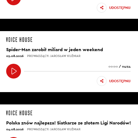
UDOSTĘPNIJ
Spider-Man zarobił miliard w jeden weekend
05.08.2026
PROWADZĄCY: JAROSŁAW KUŹNIAR
00:00
/
04:54
UDOSTĘPNIJ
Polska znów najlepsza! Siatkarze ze złotem Ligi Narodów!
04.08.2026
PROWADZĄCY: JAROSŁAW KUŹNIAR