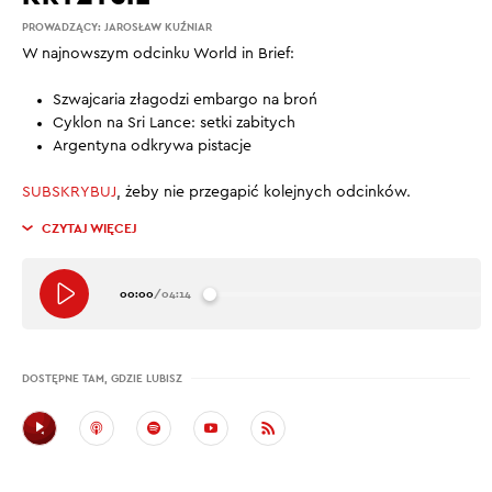
PROWADZĄCY:
JAROSŁAW KUŹNIAR
W najnowszym odcinku World in Brief:
Szwajcaria złagodzi embargo na broń
Cyklon na Sri Lance: setki zabitych
Argentyna odkrywa pistacje
SUBSKRYBUJ
, żeby nie przegapić kolejnych odcinków.
CZYTAJ WIĘCEJ
00:00
/
04:14
DOSTĘPNE TAM, GDZIE LUBISZ