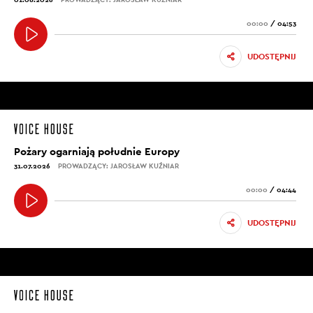
00:00
/
04:53
UDOSTĘPNIJ
Pożary ogarniają południe Europy
31.07.2026
PROWADZĄCY: JAROSŁAW KUŹNIAR
00:00
/
04:44
UDOSTĘPNIJ