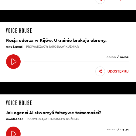
Rosja uderza w Kijów. Ukrainie brakuje obrony.
07.08.2026
PROWADZĄCY: JAROSŁAW KUŹNIAR
00:00
/
06:09
UDOSTĘPNIJ
Jak agenci AI stworzyli fałszywe tożsamości?
06.08.2026
PROWADZĄCY: JAROSŁAW KUŹNIAR
00:00
/
05:34