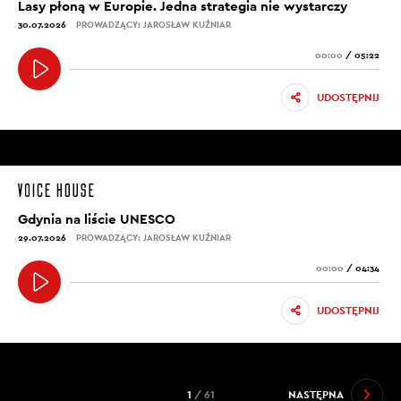
Lasy płoną w Europie. Jedna strategia nie wystarczy
30.07.2026
PROWADZĄCY: JAROSŁAW KUŹNIAR
00:00
/
05:22
UDOSTĘPNIJ
Gdynia na liście UNESCO
29.07.2026
PROWADZĄCY: JAROSŁAW KUŹNIAR
00:00
/
04:34
UDOSTĘPNIJ
1
/ 61
NASTĘPNA