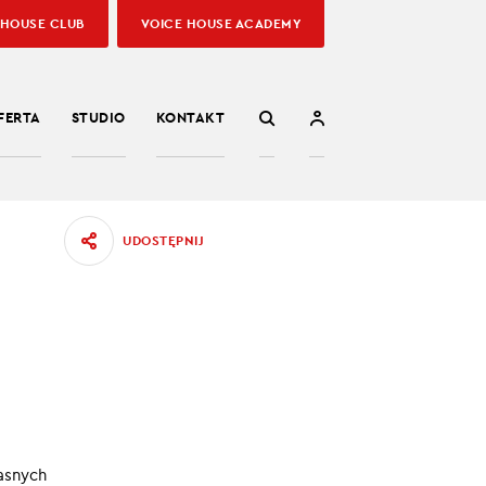
 HOUSE CLUB
VOICE HOUSE ACADEMY
FERTA
STUDIO
KONTAKT
UDOSTĘPNIJ
101
sumować
09.06.2022
asnych
:00
/
03:06