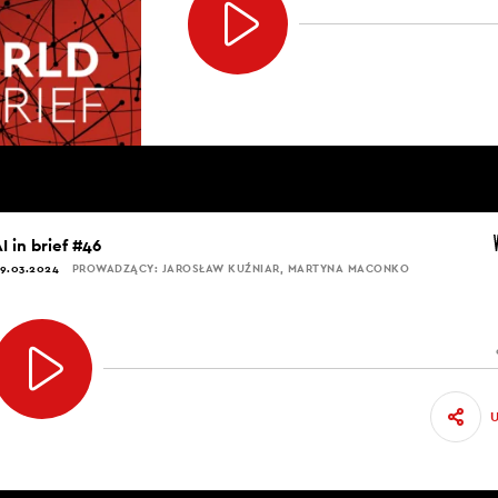
I in brief #46
9.03.2024
PROWADZĄCY: JAROSŁAW KUŹNIAR, MARTYNA MACONKO