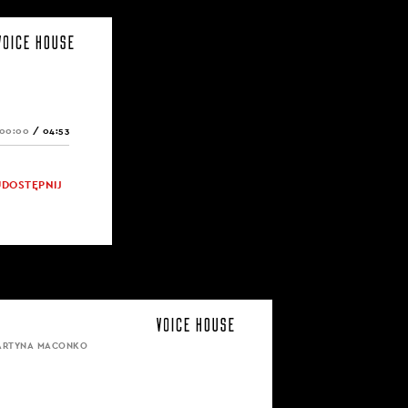
00:00
/
04:53
UDOSTĘPNIJ
MARTYNA MACONKO