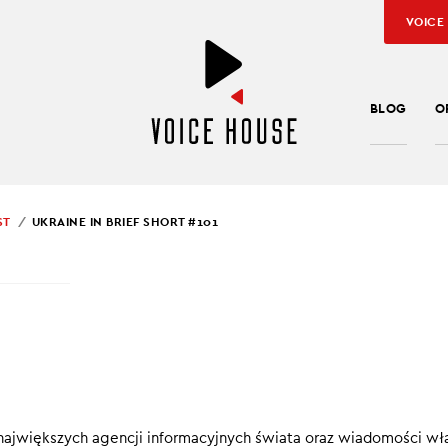
VOICE
BLOG
O
ST
UKRAINE IN BRIEF SHORT #101
SŁAW KUŹNIAR
INE IN BRIEF SHORT #
ef SHORT
to konkretne, krótkie informacje, które pomagają pod
ę w Ukrainie.
największych agencji informacyjnych świata oraz wiadomości wł
00