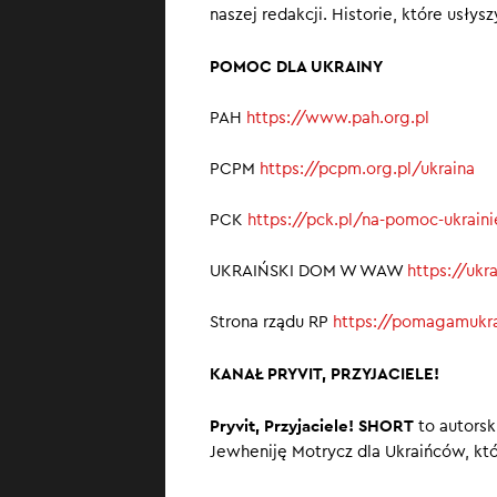
naszej redakcji. Historie, które usły
POMOC DLA UKRAINY
PAH
https://www.pah.org.pl
PCPM
https://pcpm.org.pl/ukraina
PCK
https://pck.pl/na-pomoc-ukrain
UKRAIŃSKI DOM W WAW
https://uk
Strona rządu RP
https://pomagamukra
KANAŁ PRYVIT, PRZYJACIELE!
Pryvit, Przyjaciele! SHORT
to autorsk
Jewheniję Motrycz dla Ukraińców, któ