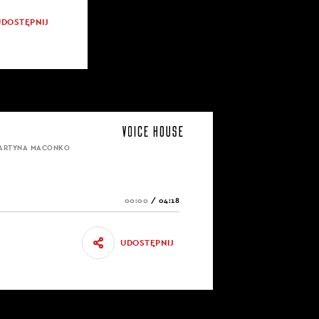
UDOSTĘPNIJ
MARTYNA MACONKO
00:00
/
04:18
UDOSTĘPNIJ