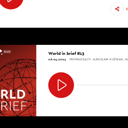
World in brief #13
06.04.2024
PROWADZĄCY: JAROSŁAW KUŹNIAR, 