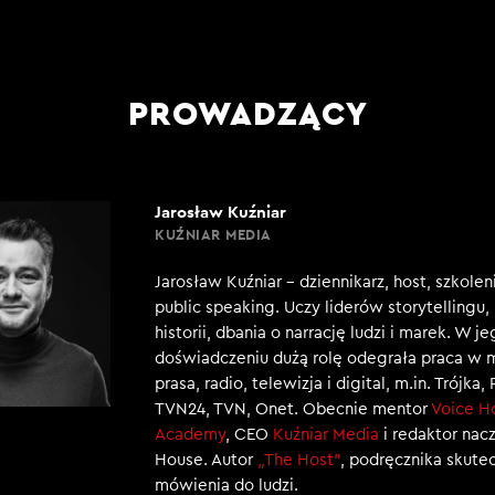
PROWADZĄCY
Jarosław Kuźniar
KUŹNIAR MEDIA
Jarosław Kuźniar – dziennikarz, host, szkole
public speaking. Uczy liderów storytellingu
historii, dbania o narrację ludzi i marek. W j
doświadczeniu dużą rolę odegrała praca w 
prasa, radio, telewizja i digital, m.in. Trójka,
TVN24, TVN, Onet. Obecnie mentor
Voice H
Academy
, CEO
Kuźniar Media
i redaktor nac
House. Autor
„The Host”
, podręcznika skut
mówienia do ludzi.