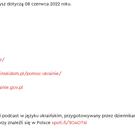
szysz dotyczą 08 czerwca 2022 roku.
ie/
rainskidom.pl/pomoc-ukrainie/
inie.gov.pl
i podcast w języku ukraińskim, przygotowywany przez dziennika
rzy znaleźli się w Polsce
spoti.fi/3O4OT6i