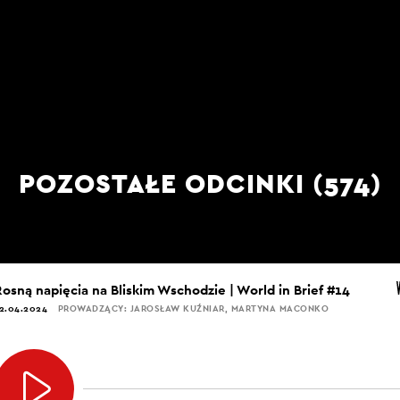
POZOSTAŁE ODCINKI (574)
Rosną napięcia na Bliskim Wschodzie | World in Brief #14
2.04.2024
PROWADZĄCY: JAROSŁAW KUŹNIAR, MARTYNA MACONKO