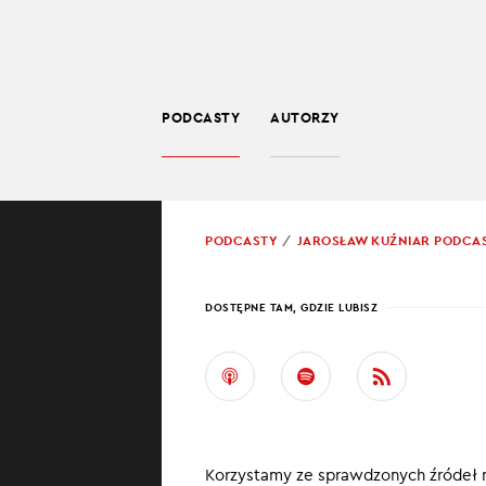
PODCASTY
AUTORZY
SPOŁECZEŃSTWO
POWRÓT
PODCASTY
JAROSŁAW KUŹNIAR PODCA
PROWADZĄCY:
JARO
DOSTĘPNE TAM, GDZIE LUBISZ
UKRA
Ukraine in bri
wojenną sytuacj
Korzystamy ze sprawdzonych źródeł 