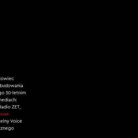
niowiec
, budowania
ego 30-letnim
mediach:
 Radio ZET,
ouse
zelny Voice
ecznego