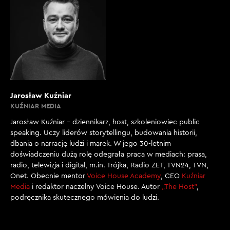
Jarosław Kuźniar
KUŹNIAR MEDIA
Jarosław Kuźniar – dziennikarz, host, szkoleniowiec public
speaking. Uczy liderów storytellingu, budowania historii,
dbania o narrację ludzi i marek. W jego 30-letnim
doświadczeniu dużą rolę odegrała praca w mediach: prasa,
radio, telewizja i digital, m.in. Trójka, Radio ZET, TVN24, TVN,
Onet. Obecnie mentor
Voice House Academy
, CEO
Kuźniar
Media
i redaktor naczelny Voice House. Autor
„The Host”
,
podręcznika skutecznego mówienia do ludzi.