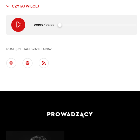
CZYTAJ WIĘCEJ
00:00
/
02:29
DOSTĘPNE TAM, GDZIE LUBISZ
PROWADZĄCY