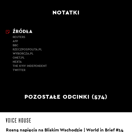
NOTATKI
ŹRÓDŁA
REUTERS
AFP
BBC
RZECZPOSPOLITA.PL
WYBORCZA.PL
ONET.PL
NEXTA
THE KYIV INDEPENDENT
TWITTER
POZOSTAŁE ODCINKI (574)
Rosną napięcia na Bliskim Wschodzie | World in Brief #14