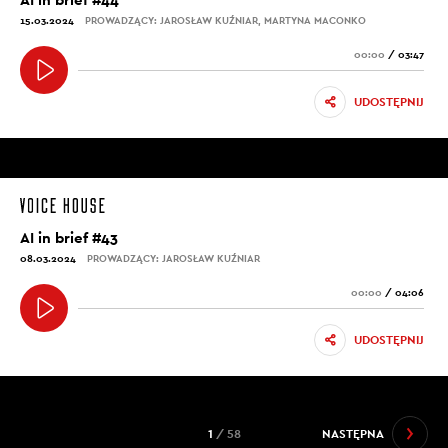
15.03.2024
PROWADZĄCY: JAROSŁAW KUŹNIAR, MARTYNA MACONKO
00:00
/
03:47
UDOSTĘPNIJ
AI in brief #43
08.03.2024
PROWADZĄCY: JAROSŁAW KUŹNIAR
00:00
/
04:06
UDOSTĘPNIJ
1
/ 58
NASTĘPNA