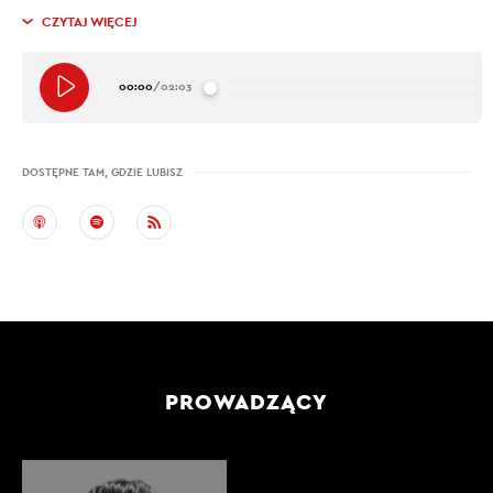
CZYTAJ WIĘCEJ
00:00
/
02:03
DOSTĘPNE TAM, GDZIE LUBISZ
PROWADZĄCY