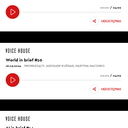
00:00
/
04:09
UDOSTĘPNIJ
World in brief #10
16.03.2024
PROWADZĄCY: JAROSŁAW KUŹNIAR, MARTYNA MACONKO
00:00
/
04:09
UDOSTĘPNIJ
AI in brief #44