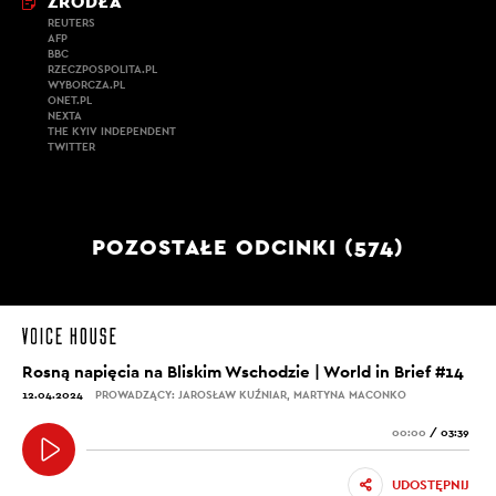
ŹRÓDŁA
REUTERS
AFP
BBC
RZECZPOSPOLITA.PL
WYBORCZA.PL
ONET.PL
NEXTA
THE KYIV INDEPENDENT
TWITTER
POZOSTAŁE ODCINKI (574)
Rosną napięcia na Bliskim Wschodzie | World in Brief #14
12.04.2024
PROWADZĄCY: JAROSŁAW KUŹNIAR, MARTYNA MACONKO
00:00
/
03:39
UDOSTĘPNIJ