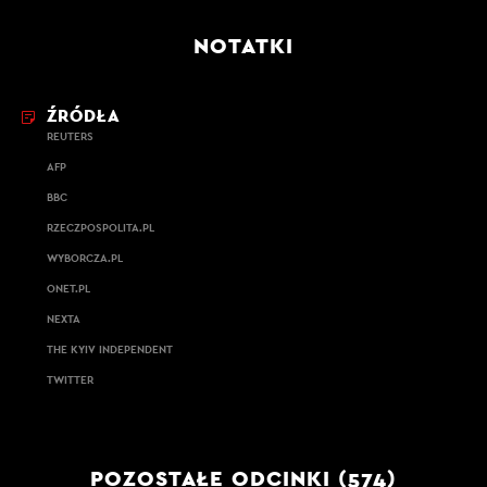
NOTATKI
ŹRÓDŁA
REUTERS
AFP
BBC
RZECZPOSPOLITA.PL
WYBORCZA.PL
ONET.PL
NEXTA
THE KYIV INDEPENDENT
TWITTER
POZOSTAŁE ODCINKI (574)