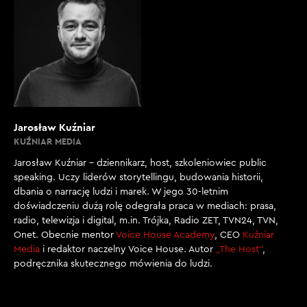
Jarosław Kuźniar
KUŹNIAR MEDIA
Jarosław Kuźniar – dziennikarz, host, szkoleniowiec public
speaking. Uczy liderów storytellingu, budowania historii,
dbania o narrację ludzi i marek. W jego 30-letnim
doświadczeniu dużą rolę odegrała praca w mediach: prasa,
radio, telewizja i digital, m.in. Trójka, Radio ZET, TVN24, TVN,
Onet. Obecnie mentor
Voice House Academy
, CEO
Kuźniar
Media
i redaktor naczelny Voice House. Autor
„The Host”
,
podręcznika skutecznego mówienia do ludzi.