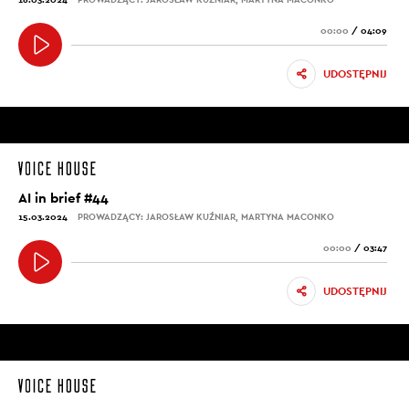
00:00
/
04:09
UDOSTĘPNIJ
AI in brief #44
15.03.2024
PROWADZĄCY: JAROSŁAW KUŹNIAR, MARTYNA MACONKO
00:00
/
03:47
UDOSTĘPNIJ