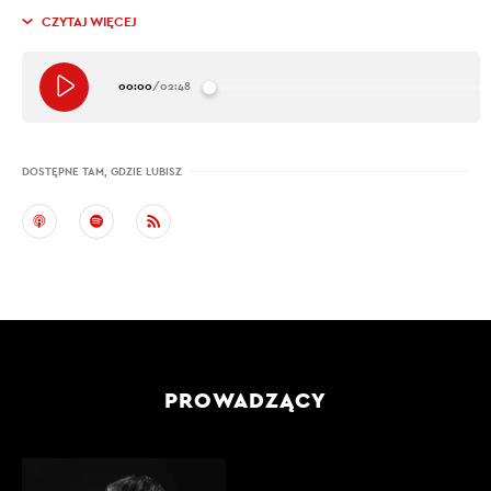
CZYTAJ WIĘCEJ
00:00
/
02:48
DOSTĘPNE TAM, GDZIE LUBISZ
PROWADZĄCY