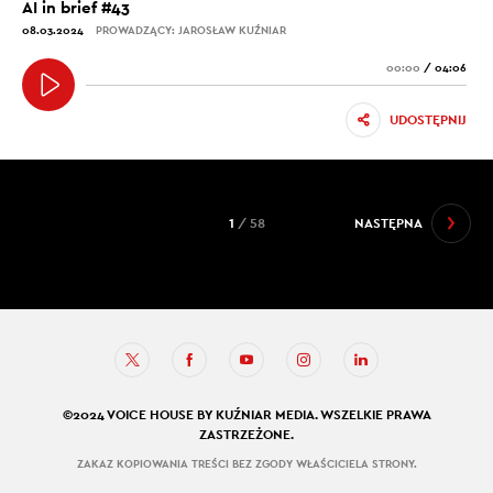
AI in brief #43
08.03.2024
PROWADZĄCY: JAROSŁAW KUŹNIAR
00:00
/
04:06
UDOSTĘPNIJ
1
/ 58
NASTĘPNA
©2024 VOICE HOUSE BY KUŹNIAR MEDIA. WSZELKIE PRAWA
ZASTRZEŻONE.
ZAKAZ KOPIOWANIA TREŚCI BEZ ZGODY WŁAŚCICIELA STRONY.