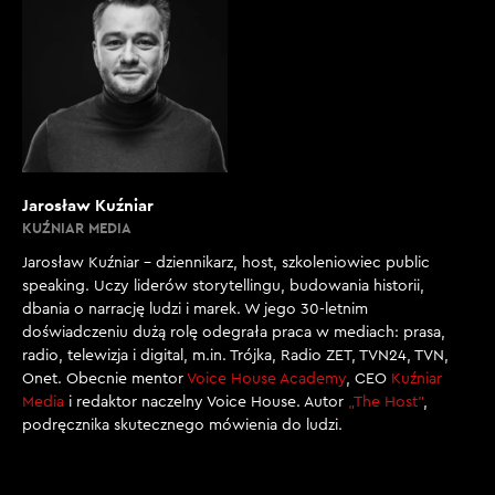
Jarosław Kuźniar
KUŹNIAR MEDIA
Jarosław Kuźniar – dziennikarz, host, szkoleniowiec public
speaking. Uczy liderów storytellingu, budowania historii,
dbania o narrację ludzi i marek. W jego 30-letnim
doświadczeniu dużą rolę odegrała praca w mediach: prasa,
radio, telewizja i digital, m.in. Trójka, Radio ZET, TVN24, TVN,
Onet. Obecnie mentor
Voice House Academy
, CEO
Kuźniar
Media
i redaktor naczelny Voice House. Autor
„The Host”
,
podręcznika skutecznego mówienia do ludzi.