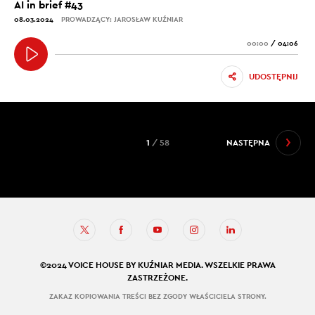
AI in brief #43
08.03.2024
PROWADZĄCY: JAROSŁAW KUŹNIAR
00:00
/
04:06
UDOSTĘPNIJ
1
/ 58
NASTĘPNA
©2024 VOICE HOUSE BY KUŹNIAR MEDIA. WSZELKIE PRAWA
ZASTRZEŻONE.
ZAKAZ KOPIOWANIA TREŚCI BEZ ZGODY WŁAŚCICIELA STRONY.