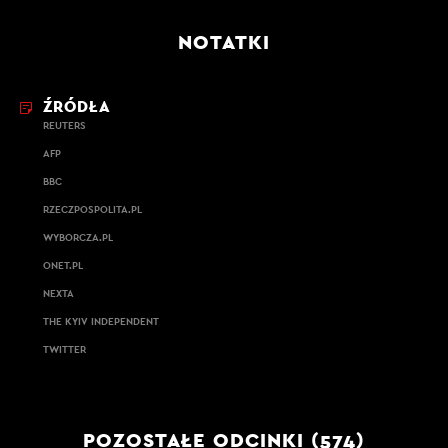
NOTATKI
ŹRÓDŁA
REUTERS
AFP
BBC
RZECZPOSPOLITA.PL
WYBORCZA.PL
ONET.PL
NEXTA
THE KYIV INDEPENDENT
TWITTER
POZOSTAŁE ODCINKI (574)