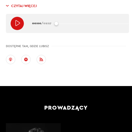
CZYTAJ WIĘCEJ
00:00
/
02:27
DOSTĘPNE TAM, GDZIE LUBISZ
PROWADZĄCY