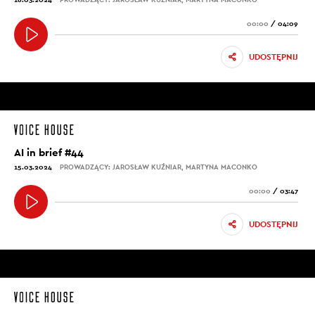
00:00
/
04:09
UDOSTĘPNIJ
AI in brief #44
15.03.2024
PROWADZĄCY: JAROSŁAW KUŹNIAR, MARTYNA MACONKO
00:00
/
03:47
UDOSTĘPNIJ