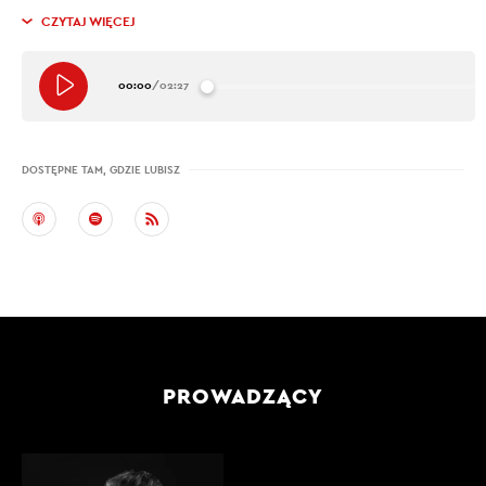
CZYTAJ WIĘCEJ
00:00
/
02:27
DOSTĘPNE TAM, GDZIE LUBISZ
PROWADZĄCY