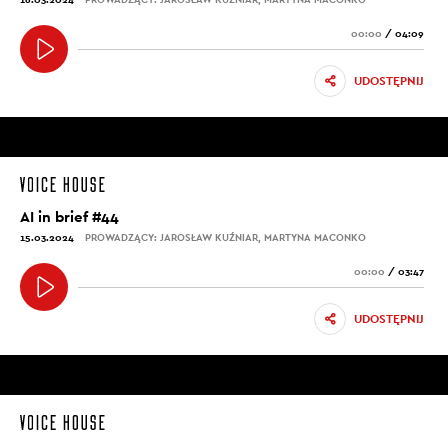
00:00
/
04:09
UDOSTĘPNIJ
AI in brief #44
15.03.2024
PROWADZĄCY: JAROSŁAW KUŹNIAR, MARTYNA MACONKO
00:00
/
03:47
UDOSTĘPNIJ