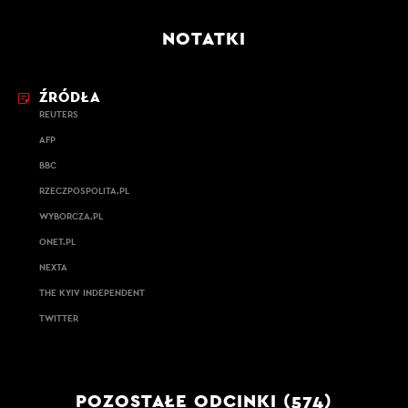
NOTATKI
ŹRÓDŁA
REUTERS
AFP
BBC
RZECZPOSPOLITA.PL
WYBORCZA.PL
ONET.PL
NEXTA
THE KYIV INDEPENDENT
TWITTER
POZOSTAŁE ODCINKI (574)