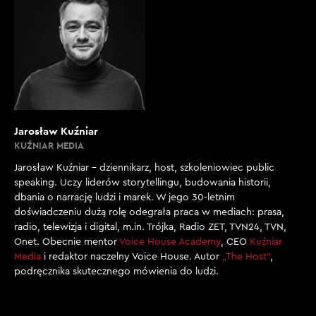
Jarosław Kuźniar
KUŹNIAR MEDIA
Jarosław Kuźniar – dziennikarz, host, szkoleniowiec public
speaking. Uczy liderów storytellingu, budowania historii,
dbania o narrację ludzi i marek. W jego 30-letnim
doświadczeniu dużą rolę odegrała praca w mediach: prasa,
radio, telewizja i digital, m.in. Trójka, Radio ZET, TVN24, TVN,
Onet. Obecnie mentor
Voice House Academy
, CEO
Kuźniar
Media
i redaktor naczelny Voice House. Autor
„The Host”
,
podręcznika skutecznego mówienia do ludzi.