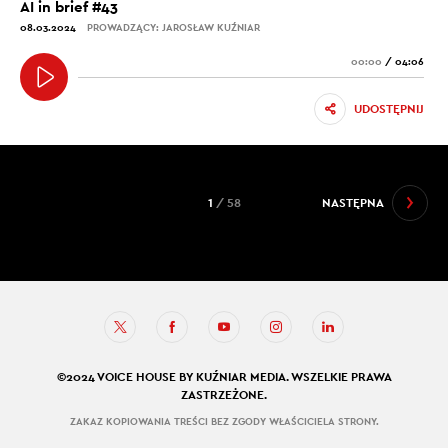
AI in brief #43
08.03.2024
PROWADZĄCY: JAROSŁAW KUŹNIAR
00:00
/
04:06
UDOSTĘPNIJ
1
/ 58
NASTĘPNA
©2024 VOICE HOUSE BY KUŹNIAR MEDIA. WSZELKIE PRAWA
ZASTRZEŻONE.
ZAKAZ KOPIOWANIA TREŚCI BEZ ZGODY WŁAŚCICIELA STRONY.