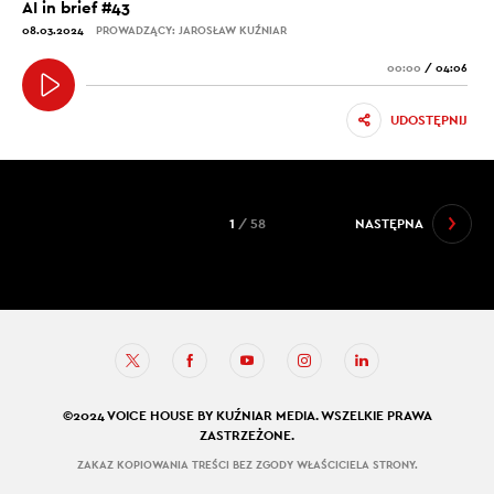
AI in brief #43
08.03.2024
PROWADZĄCY: JAROSŁAW KUŹNIAR
00:00
/
04:06
UDOSTĘPNIJ
1
/ 58
NASTĘPNA
©2024 VOICE HOUSE BY KUŹNIAR MEDIA. WSZELKIE PRAWA
ZASTRZEŻONE.
ZAKAZ KOPIOWANIA TREŚCI BEZ ZGODY WŁAŚCICIELA STRONY.