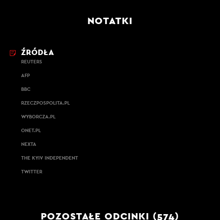
NOTATKI
ŹRÓDŁA
REUTERS
AFP
BBC
RZECZPOSPOLITA.PL
WYBORCZA.PL
ONET.PL
NEXTA
THE KYIV INDEPENDENT
TWITTER
POZOSTAŁE ODCINKI (574)