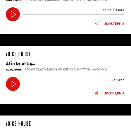
00:00
/
04:09
UDOSTĘPNIJ
AI in brief #44
15.03.2024
PROWADZĄCY: JAROSŁAW KUŹNIAR, MARTYNA MACONKO
00:00
/
03:47
UDOSTĘPNIJ