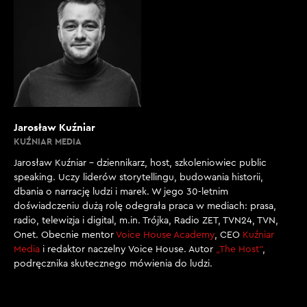
Jarosław Kuźniar
KUŹNIAR MEDIA
Jarosław Kuźniar – dziennikarz, host, szkoleniowiec public
speaking. Uczy liderów storytellingu, budowania historii,
dbania o narrację ludzi i marek. W jego 30-letnim
doświadczeniu dużą rolę odegrała praca w mediach: prasa,
radio, telewizja i digital, m.in. Trójka, Radio ZET, TVN24, TVN,
Onet. Obecnie mentor
Voice House Academy
, CEO
Kuźniar
Media
i redaktor naczelny Voice House. Autor
„The Host”
,
podręcznika skutecznego mówienia do ludzi.