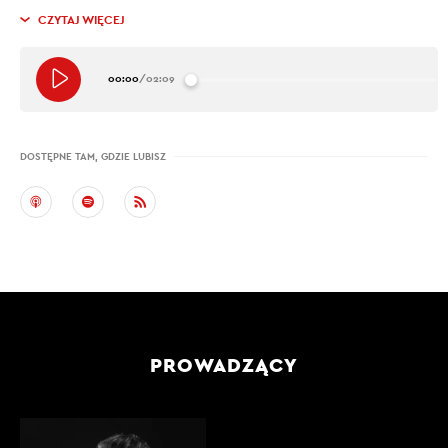
CZYTAJ WIĘCEJ
00:00
/
02:09
DOSTĘPNE TAM, GDZIE LUBISZ
PROWADZĄCY