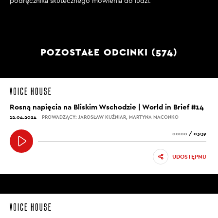
podręcznika skutecznego mówienia do ludzi.
POZOSTAŁE ODCINKI (574)
Rosną napięcia na Bliskim Wschodzie | World in Brief #14
12.04.2024
PROWADZĄCY: JAROSŁAW KUŹNIAR, MARTYNA MACONKO
00:00
/
03:39
UDOSTĘPNIJ