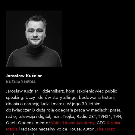
Jarosław Kuźniar
KUŹNIAR MEDIA
Jarosław Kuźniar – dziennikarz, host, szkoleniowiec public
speaking. Uczy liderów storytellingu, budowania historii,
dbania o narrację ludzi i marek. W jego 30-letnim
doświadczeniu dużą rolę odegrała praca w mediach: prasa,
radio, telewizja i digital, m.in. Trójka, Radio ZET, TVN24, TVN,
Onet. Obecnie mentor
Voice House Academy
, CEO
Kuźniar
Media
i redaktor naczelny Voice House. Autor
„The Host”
,