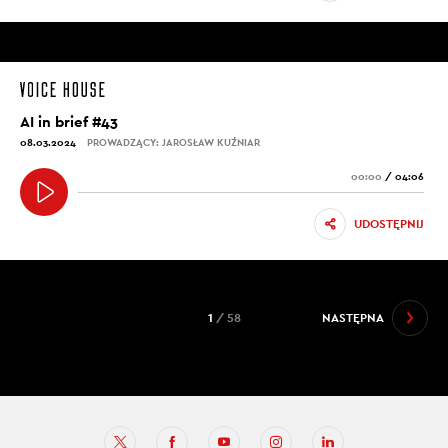
AI in brief #43
08.03.2024
PROWADZĄCY: JAROSŁAW KUŹNIAR
00:00
/
04:06
UDOSTĘPNIJ
1
/ 58
NASTĘPNA