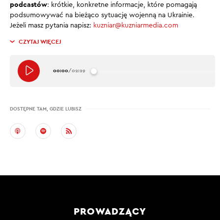
podcastów
: krótkie, konkretne informacje, które pomagają
podsumowywać na bieżąco sytuację wojenną na Ukrainie.
Jeżeli masz pytania napisz:
kuzniar@kuzniarmedia.com
CZYTAJ WIĘCEJ
00:00
/
02:29
DOSTĘPNE TAM, GDZIE LUBISZ
PROWADZĄCY