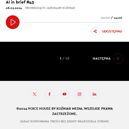
AI in brief #43
08.03.2024
PROWADZĄCY: JAROSŁAW KUŹNIAR
00:00
/
04:06
UDOSTĘPNIJ
1
/ 58
NASTĘPNA
©2024 VOICE HOUSE BY KUŹNIAR MEDIA. WSZELKIE PRAWA
ZASTRZEŻONE.
ZAKAZ KOPIOWANIA TREŚCI BEZ ZGODY WŁAŚCICIELA STRONY.