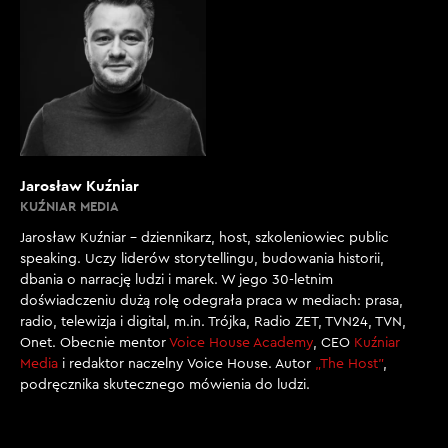
Jarosław Kuźniar
KUŹNIAR MEDIA
Jarosław Kuźniar – dziennikarz, host, szkoleniowiec public
speaking. Uczy liderów storytellingu, budowania historii,
dbania o narrację ludzi i marek. W jego 30-letnim
doświadczeniu dużą rolę odegrała praca w mediach: prasa,
radio, telewizja i digital, m.in. Trójka, Radio ZET, TVN24, TVN,
Onet. Obecnie mentor
Voice House Academy
, CEO
Kuźniar
Media
i redaktor naczelny Voice House. Autor
„The Host”
,
podręcznika skutecznego mówienia do ludzi.