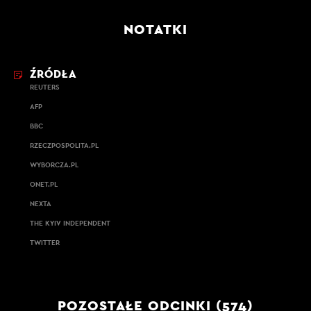
NOTATKI
ŹRÓDŁA
REUTERS
AFP
BBC
RZECZPOSPOLITA.PL
WYBORCZA.PL
ONET.PL
NEXTA
THE KYIV INDEPENDENT
TWITTER
POZOSTAŁE ODCINKI (574)