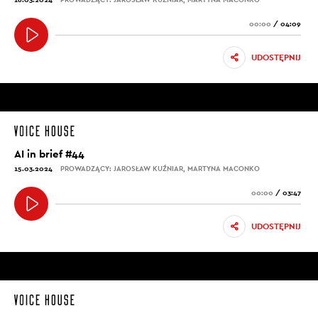
00:00
/
04:09
UDOSTĘPNIJ
AI in brief #44
15.03.2024
PROWADZĄCY: JAROSŁAW KUŹNIAR, MARTYNA MACONKO
00:00
/
03:47
UDOSTĘPNIJ