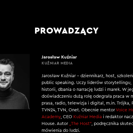
PROWADZĄCY
Jarosław Kuźniar
KUŹNIAR MEDIA
Jarosław Kuźniar – dziennikarz, host, szkole
public speaking. Uczy liderów storytellingu
historii, dbania o narrację ludzi i marek. W j
doświadczeniu dużą rolę odegrała praca w 
prasa, radio, telewizja i digital, m.in. Trójka,
TVN24, TVN, Onet. Obecnie mentor
Voice H
Academy
, CEO
Kuźniar Media
i redaktor nac
House. Autor
„The Host”
, podręcznika skut
mówienia do ludzi.