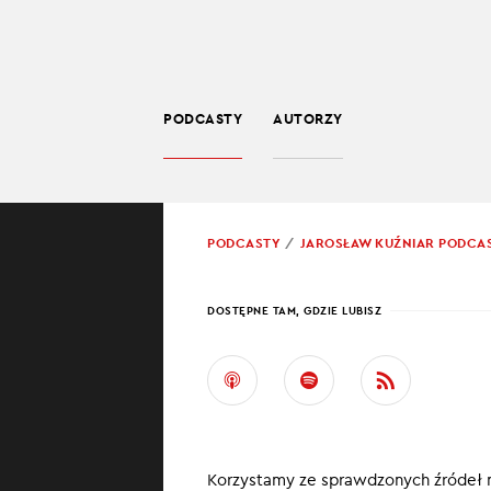
PODCASTY
AUTORZY
SPOŁECZEŃSTWO
POWRÓT
PODCASTY
JAROSŁAW KUŹNIAR PODCA
PROWADZĄCY:
JARO
DOSTĘPNE TAM, GDZIE LUBISZ
UKRA
Ukraine in bri
wojenną sytuacj
Korzystamy ze sprawdzonych źródeł 