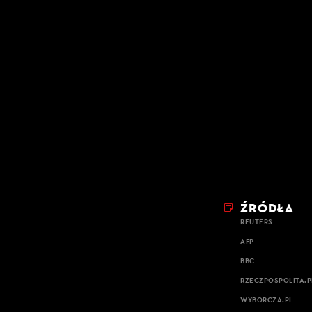
ŹRÓDŁA
REUTERS
AFP
BBC
RZECZPOSPOLITA.P
WYBORCZA.PL