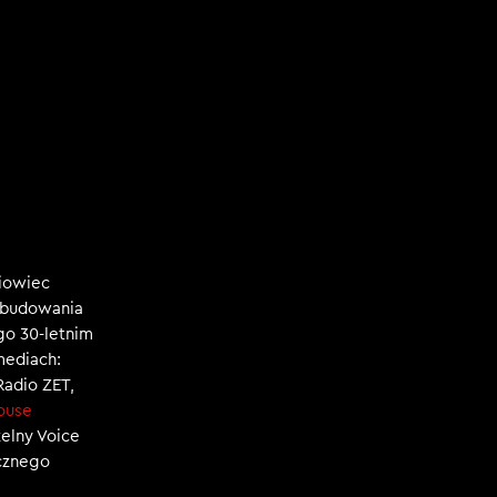
niowiec
, budowania
ego 30-letnim
mediach:
 Radio ZET,
ouse
zelny Voice
ecznego