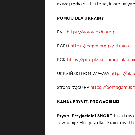
naszej redakcji. Historie, które usłys
POMOC DLA UKRAINY
PAH
https://www.pah.org.pl
PCPM
https://pcpm.org.pl/ukraina
PCK
https://pck.pl/na-pomoc-ukrain
UKRAIŃSKI DOM W WAW
https://uk
Strona rządu RP
https://pomagamukra
KANAŁ PRYVIT, PRZYJACIELE!
Pryvit, Przyjaciele! SHORT
to autorsk
Jewheniję Motrycz dla Ukraińców, któ