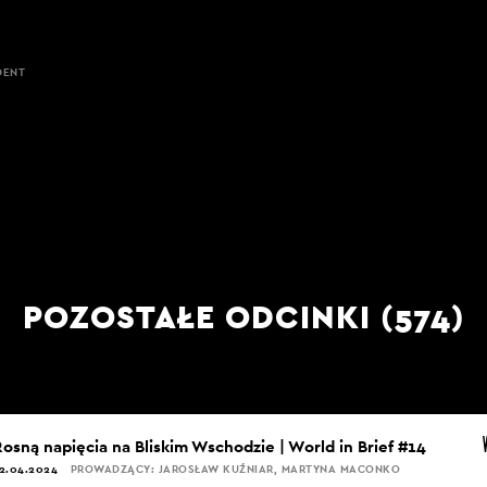
DENT
POZOSTAŁE ODCINKI (574)
Rosną napięcia na Bliskim Wschodzie | World in Brief #14
2.04.2024
PROWADZĄCY: JAROSŁAW KUŹNIAR, MARTYNA MACONKO