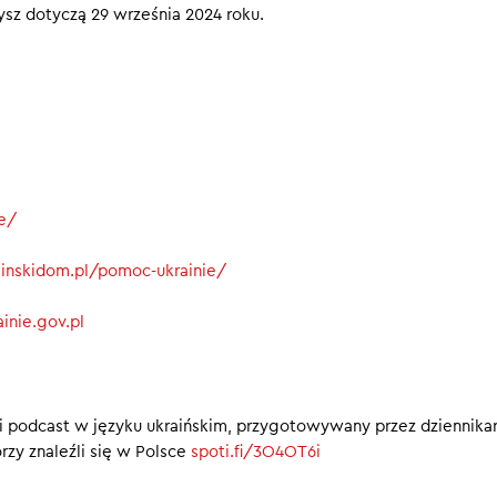
zysz dotyczą 29 września 2024 roku.
ie/
rainskidom.pl/pomoc-ukrainie/
inie.gov.pl
i podcast w języku ukraińskim, przygotowywany przez dziennika
rzy znaleźli się w Polsce
spoti.fi/3O4OT6i