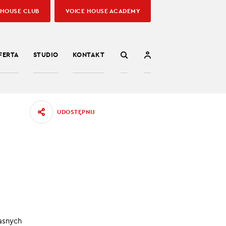
 HOUSE CLUB
VOICE HOUSE ACADEMY
FERTA
STUDIO
KONTAKT
UDOSTĘPNIJ
214
sumować
30.09.2022
asnych
:00
/
02:21