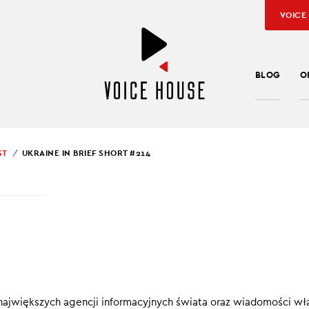
VOICE
BLOG
O
ST
UKRAINE IN BRIEF SHORT #214
SŁAW KUŹNIAR
INE IN BRIEF SHORT #
ef SHORT
to konkretne, krótkie informacje, które pomagają pod
ę w Ukrainie.
największych agencji informacyjnych świata oraz wiadomości wł
00