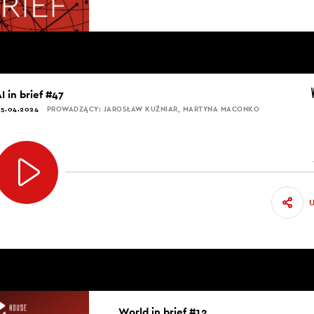
I in brief #47
5.04.2024
PROWADZĄCY: JAROSŁAW KUŹNIAR, MARTYNA MACONKO
World in brief #12