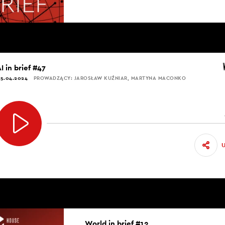
I in brief #47
5.04.2024
PROWADZĄCY: JAROSŁAW KUŹNIAR, MARTYNA MACONKO
World in brief #12