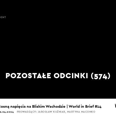
DENT
POZOSTAŁE ODCINKI (574)
Rosną napięcia na Bliskim Wschodzie | World in Brief #14
2.04.2024
PROWADZĄCY: JAROSŁAW KUŹNIAR, MARTYNA MACONKO