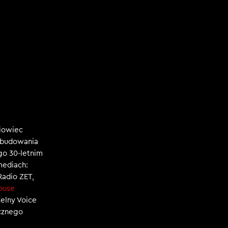
niowiec
, budowania
ego 30-letnim
mediach:
 Radio ZET,
ouse
zelny Voice
ecznego