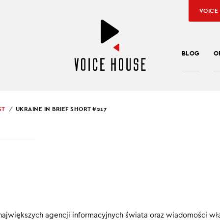
VOICE
BLOG
O
ST
UKRAINE IN BRIEF SHORT #217
SŁAW KUŹNIAR
INE IN BRIEF SHORT #2
ef SHORT
to konkretne, krótkie informacje, które pomagają pod
ę w Ukrainie.
największych agencji informacyjnych świata oraz wiadomości wł
00