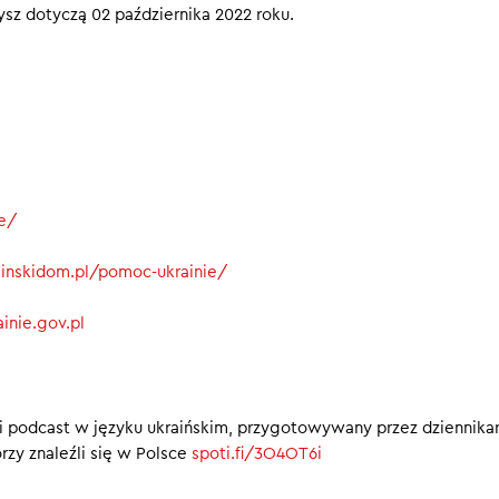
zysz dotyczą 02 października 2022 roku.
ie/
rainskidom.pl/pomoc-ukrainie/
inie.gov.pl
i podcast w języku ukraińskim, przygotowywany przez dziennika
rzy znaleźli się w Polsce
spoti.fi/3O4OT6i