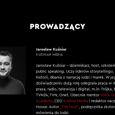
PROWADZĄCY
Jarosław Kuźniar
KUŹNIAR MEDIA
Jarosław Kuźniar – dziennikarz, host, szkole
public speaking. Uczy liderów storytellingu
historii, dbania o narrację ludzi i marek. W j
doświadczeniu dużą rolę odegrała praca w 
prasa, radio, telewizja i digital, m.in. Trójka,
TVN24, TVN, Onet. Obecnie mentor
Voice H
Academy
, CEO
Kuźniar Media
i redaktor nac
House. Autor
„The Host”
, podręcznika skut
mówienia do ludzi.