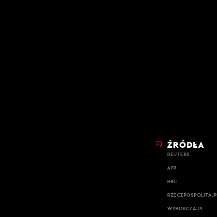
ŹRÓDŁA
REUTERS
AFP
BBC
RZECZPOSPOLITA.P
WYBORCZA.PL