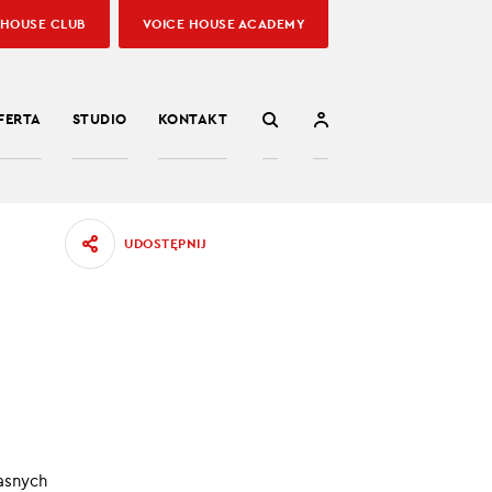
 HOUSE CLUB
VOICE HOUSE ACADEMY
FERTA
STUDIO
KONTAKT
UDOSTĘPNIJ
17
sumować
03.10.2022
asnych
:00
/
02:27