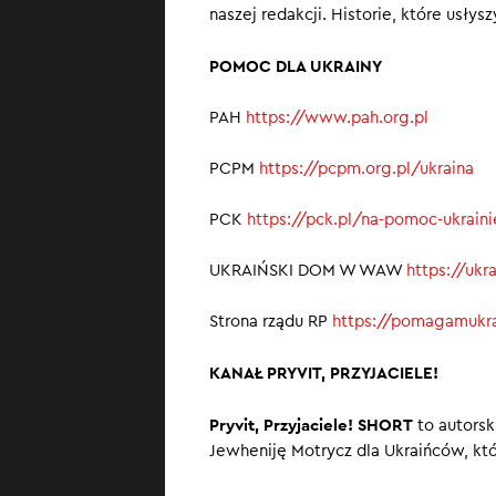
naszej redakcji. Historie, które usłys
POMOC DLA UKRAINY
PAH
https://www.pah.org.pl
PCPM
https://pcpm.org.pl/ukraina
PCK
https://pck.pl/na-pomoc-ukrain
UKRAIŃSKI DOM W WAW
https://uk
Strona rządu RP
https://pomagamukra
KANAŁ PRYVIT, PRZYJACIELE!
Pryvit, Przyjaciele! SHORT
to autorsk
Jewheniję Motrycz dla Ukraińców, któ