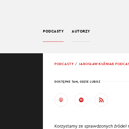
PODCASTY
AUTORZY
SPOŁECZEŃSTWO
POWRÓT
PODCASTY
JAROSŁAW KUŹNIAR PODCA
PROWADZĄCY:
JARO
DOSTĘPNE TAM, GDZIE LUBISZ
UKRA
Ukraine in bri
wojenną sytuacj
Korzystamy ze sprawdzonych źródeł 