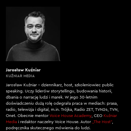
Jarosław Kuźniar
KUŹNIAR MEDIA
Jarosław Kuźniar – dziennikarz, host, szkoleniowiec public
speaking. Uczy liderów storytellingu, budowania historii,
dbania o narrację ludzi i marek. W jego 30-letnim
doświadczeniu dużą rolę odegrała praca w mediach: prasa,
radio, telewizja i digital, m.in. Trójka, Radio ZET, TVN24, TVN,
Onet. Obecnie mentor
Voice House Academy
, CEO
Kuźniar
Media
i redaktor naczelny Voice House. Autor
„The Host”
,
podręcznika skutecznego mówienia do ludzi.