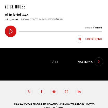
AI in brief #43
08.03.2024
PROWADZĄCY: JAROSŁAW KUŹNIAR
00:00
/
04:06
UDOSTĘPNIJ
1
/ 58
NASTĘPNA
©2024 VOICE HOUSE BY KUŹNIAR MEDIA. WSZELKIE PRAWA