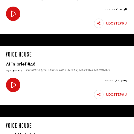
00:00
/
04:38
UDOSTĘPNIJ
AI in brief #46
29.03.2024
PROWADZĄCY: JAROSŁAW KUŹNIAR, MARTYNA MACONKO
00:00
/
04:24
UDOSTĘPNIJ