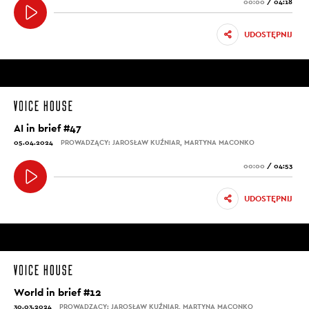
00:00
/
04:18
UDOSTĘPNIJ
AI in brief #47
05.04.2024
PROWADZĄCY: JAROSŁAW KUŹNIAR, MARTYNA MACONKO
00:00
/
04:53
UDOSTĘPNIJ
World in brief #12
30.03.2024
PROWADZĄCY: JAROSŁAW KUŹNIAR, MARTYNA MACONKO