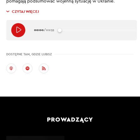
pomagają podsumować wojenną sytuację w Ukrainie.
CZYTAJ WIĘCEJ
00:00
/
02:33
DOSTĘPNE TAM, GDZIE LUBISZ
PROWADZĄCY