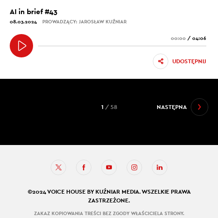
AI in brief #43
08.03.2024
PROWADZĄCY: JAROSŁAW KUŹNIAR
00:00
/
04:06
UDOSTĘPNIJ
1
/ 58
NASTĘPNA
©2024 VOICE HOUSE BY KUŹNIAR MEDIA. WSZELKIE PRAWA
ZASTRZEŻONE.
ZAKAZ KOPIOWANIA TREŚCI BEZ ZGODY WŁAŚCICIELA STRONY.