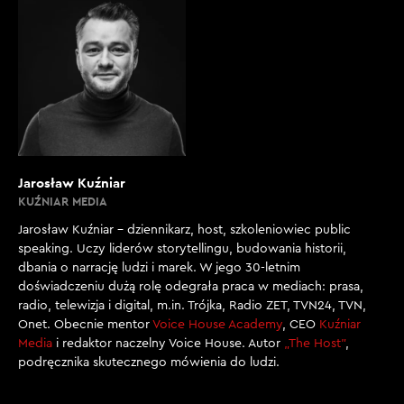
Jarosław Kuźniar
KUŹNIAR MEDIA
Jarosław Kuźniar – dziennikarz, host, szkoleniowiec public
speaking. Uczy liderów storytellingu, budowania historii,
dbania o narrację ludzi i marek. W jego 30-letnim
doświadczeniu dużą rolę odegrała praca w mediach: prasa,
radio, telewizja i digital, m.in. Trójka, Radio ZET, TVN24, TVN,
Onet. Obecnie mentor
Voice House Academy
, CEO
Kuźniar
Media
i redaktor naczelny Voice House. Autor
„The Host”
,
podręcznika skutecznego mówienia do ludzi.