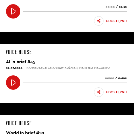
00:00
/
04:12
UDOSTĘPNIJ
AI in brief #45
22.03.2024
PROWADZĄCY: JAROSŁAW KUŹNIAR, MARTYNA MACONKO
00:00
/
04:09
UDOSTĘPNIJ
World in brief #10