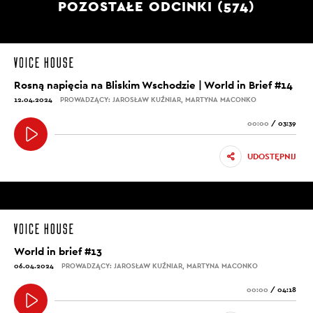
POZOSTAŁE ODCINKI (574)
Rosną napięcia na Bliskim Wschodzie | World in Brief #14
12.04.2024
PROWADZĄCY: JAROSŁAW KUŹNIAR, MARTYNA MACONKO
00:00
/
03:39
UDOSTĘPNIJ
World in brief #13
06.04.2024
PROWADZĄCY: JAROSŁAW KUŹNIAR, MARTYNA MACONKO
00:00
/
04:18