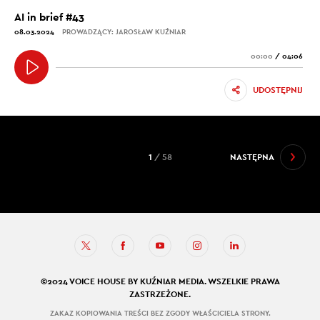
AI in brief #43
08.03.2024
PROWADZĄCY: JAROSŁAW KUŹNIAR
00:00
/
04:06
UDOSTĘPNIJ
1
/ 58
NASTĘPNA
©2024 VOICE HOUSE BY KUŹNIAR MEDIA. WSZELKIE PRAWA
ZASTRZEŻONE.
ZAKAZ KOPIOWANIA TREŚCI BEZ ZGODY WŁAŚCICIELA STRONY.