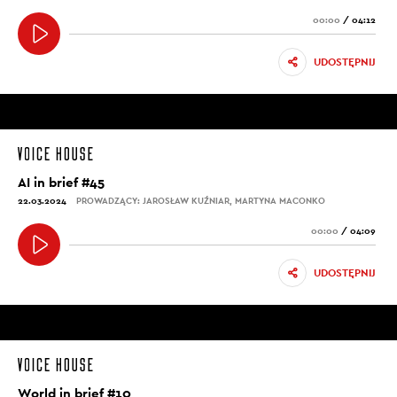
00:00
/
04:12
UDOSTĘPNIJ
AI in brief #45
22.03.2024
PROWADZĄCY: JAROSŁAW KUŹNIAR, MARTYNA MACONKO
00:00
/
04:09
UDOSTĘPNIJ
World in brief #10