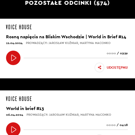
POZOSTAŁE ODCINKI (574)
Rosną napięcia na Bliskim Wschodzie | World in Brief #14
12.04.2024
PROWADZĄCY: JAROSŁAW KUŹNIAR, MARTYNA MACONKO
00:00
/
03:39
UDOSTĘPNIJ
World in brief #13
06.04.2024
PROWADZĄCY: JAROSŁAW KUŹNIAR, MARTYNA MACONKO
00:00
/
04:18