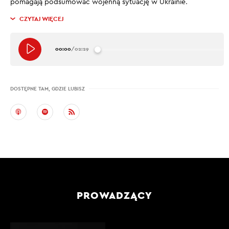
pomagają podsumować wojenną sytuację w Ukrainie.
CZYTAJ WIĘCEJ
00:00
/
02:29
DOSTĘPNE TAM, GDZIE LUBISZ
PROWADZĄCY