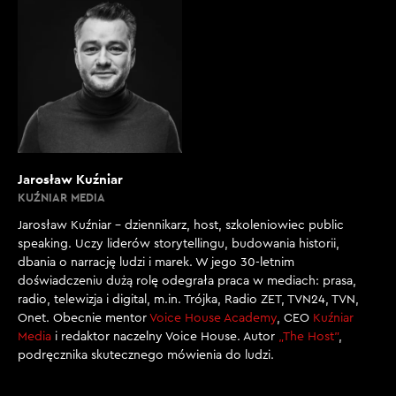
Jarosław Kuźniar
KUŹNIAR MEDIA
Jarosław Kuźniar – dziennikarz, host, szkoleniowiec public
speaking. Uczy liderów storytellingu, budowania historii,
dbania o narrację ludzi i marek. W jego 30-letnim
doświadczeniu dużą rolę odegrała praca w mediach: prasa,
radio, telewizja i digital, m.in. Trójka, Radio ZET, TVN24, TVN,
Onet. Obecnie mentor
Voice House Academy
, CEO
Kuźniar
Media
i redaktor naczelny Voice House. Autor
„The Host”
,
podręcznika skutecznego mówienia do ludzi.