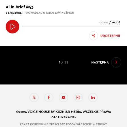
AI in brief #43
08.03.2024
PROWADZĄCY: JAROSŁAW KUŹNIAR
00:00
/
04:06
UDOSTĘPNIJ
1
/ 58
NASTĘPNA
©2024 VOICE HOUSE BY KUŹNIAR MEDIA. WSZELKIE PRAWA
ZASTRZEŻONE.
ZAKAZ KOPIOWANIA TREŚCI BEZ ZGODY WŁAŚCICIELA STRONY.