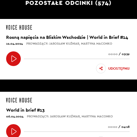
POZOSTAŁE ODCINKI (574)
Rosną napięcia na Bliskim Wschodzie | World in Brief #14
12.04.2024
PROWADZĄCY: JAROSŁAW KUŹNIAR, MARTYNA MACONKO
00:00
/
03:39
UDOSTĘPNIJ
World in brief #13
06.04.2024
PROWADZĄCY: JAROSŁAW KUŹNIAR, MARTYNA MACONKO
00:00
/
04:18