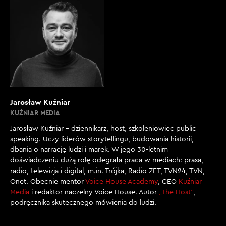
Jarosław Kuźniar
KUŹNIAR MEDIA
Jarosław Kuźniar – dziennikarz, host, szkoleniowiec public
speaking. Uczy liderów storytellingu, budowania historii,
dbania o narrację ludzi i marek. W jego 30-letnim
doświadczeniu dużą rolę odegrała praca w mediach: prasa,
radio, telewizja i digital, m.in. Trójka, Radio ZET, TVN24, TVN,
Onet. Obecnie mentor
Voice House Academy
, CEO
Kuźniar
Media
i redaktor naczelny Voice House. Autor
„The Host”
,
podręcznika skutecznego mówienia do ludzi.