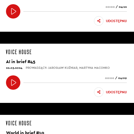
00:00
/
04:12
UDOSTĘPNIJ
AI in brief #45
22.03.2024
PROWADZĄCY: JAROSŁAW KUŹNIAR, MARTYNA MACONKO
00:00
/
04:09
UDOSTĘPNIJ
World in brief #10