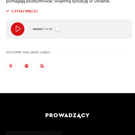
pomagają podsumować wojenną sytuację w Ukrainie.
CZYTAJ WIĘCEJ
00:00
/
02:38
DOSTĘPNE TAM, GDZIE LUBISZ
PROWADZĄCY