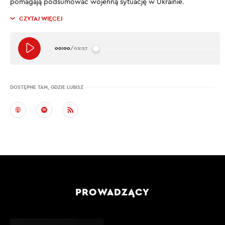
pomagają podsumować wojenną sytuację w Ukrainie.
CZYTAJ WIĘCEJ
00:00
/
02:27
DOSTĘPNE TAM, GDZIE LUBISZ
PROWADZĄCY