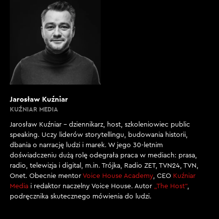
Jarosław Kuźniar
KUŹNIAR MEDIA
Jarosław Kuźniar – dziennikarz, host, szkoleniowiec public
speaking. Uczy liderów storytellingu, budowania historii,
dbania o narrację ludzi i marek. W jego 30-letnim
doświadczeniu dużą rolę odegrała praca w mediach: prasa,
radio, telewizja i digital, m.in. Trójka, Radio ZET, TVN24, TVN,
Onet. Obecnie mentor
Voice House Academy
, CEO
Kuźniar
Media
i redaktor naczelny Voice House. Autor
„The Host”
,
podręcznika skutecznego mówienia do ludzi.