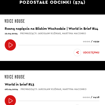
POZOSTAŁE ODCINKI (574)
Rosną napięcia na Bliskim Wschodzie | World in Brief #14
12.04.2024
PROWADZĄCY: JAROSŁAW KUŹNIAR, MARTYNA MACONKO
00:00
/
03:39
UDOSTĘPNIJ
World in brief #13
06.04.2024
PROWADZĄCY: JAROSŁAW KUŹNIAR, MARTYNA MACONKO
00:00
/
04:18