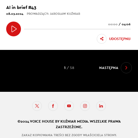
AI in brief #43
08.03.2024
PROWADZĄCY: JAROSŁAW KUŹNIAR
00:00
/
04:06
UDOSTĘPNIJ
1
/ 58
NASTĘPNA
©2024 VOICE HOUSE BY KUŹNIAR MEDIA. WSZELKIE PRAWA
ZASTRZEŻONE.
ZAKAZ KOPIOWANIA TREŚCI BEZ ZGODY WŁAŚCICIELA STRONY.