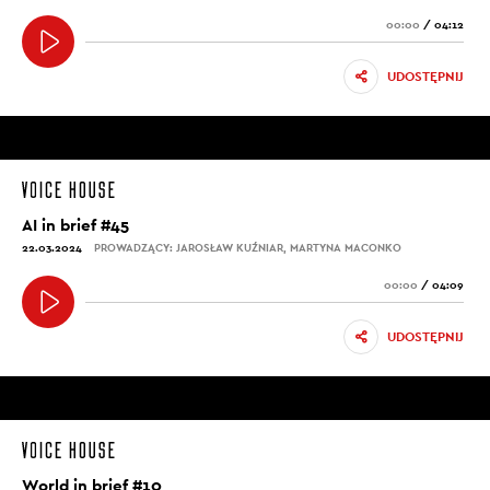
00:00
/
04:12
UDOSTĘPNIJ
AI in brief #45
22.03.2024
PROWADZĄCY: JAROSŁAW KUŹNIAR, MARTYNA MACONKO
00:00
/
04:09
UDOSTĘPNIJ
World in brief #10