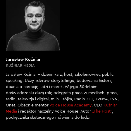
Jarosław Kuźniar
KUŹNIAR MEDIA
Jarosław Kuźniar – dziennikarz, host, szkoleniowiec public
speaking. Uczy liderów storytellingu, budowania historii,
dbania o narrację ludzi i marek. W jego 30-letnim
doświadczeniu dużą rolę odegrała praca w mediach: prasa,
radio, telewizja i digital, m.in. Trójka, Radio ZET, TVN24, TVN,
Onet. Obecnie mentor
Voice House Academy
, CEO
Kuźniar
Media
i redaktor naczelny Voice House. Autor
„The Host”
,
podręcznika skutecznego mówienia do ludzi.