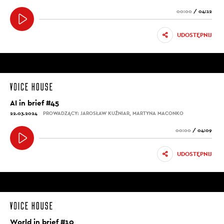
00:00
/
04:12
UDOSTĘPNIJ
AI in brief #45
22.03.2024
PROWADZĄCY: JAROSŁAW KUŹNIAR, MARTYNA MACONKO
00:00
/
04:09
UDOSTĘPNIJ
World in brief #10