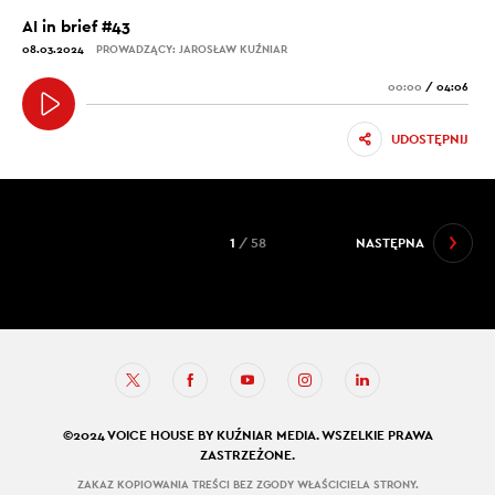
AI in brief #43
08.03.2024
PROWADZĄCY: JAROSŁAW KUŹNIAR
00:00
/
04:06
UDOSTĘPNIJ
1
/ 58
NASTĘPNA
©2024 VOICE HOUSE BY KUŹNIAR MEDIA. WSZELKIE PRAWA
ZASTRZEŻONE.
ZAKAZ KOPIOWANIA TREŚCI BEZ ZGODY WŁAŚCICIELA STRONY.