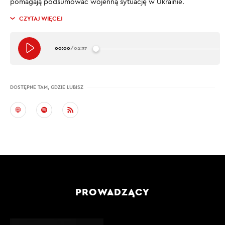
pomagają podsumować wojenną sytuację w Ukrainie.
CZYTAJ WIĘCEJ
00:00
/
02:37
DOSTĘPNE TAM, GDZIE LUBISZ
PROWADZĄCY