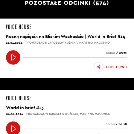
POZOSTAŁE ODCINKI (574)
Rosną napięcia na Bliskim Wschodzie | World in Brief #14
12.04.2024
PROWADZĄCY: JAROSŁAW KUŹNIAR, MARTYNA MACONKO
00:00
/
03:39
UDOSTĘPNIJ
World in brief #13
06.04.2024
PROWADZĄCY: JAROSŁAW KUŹNIAR, MARTYNA MACONKO
00:00
/
04:18