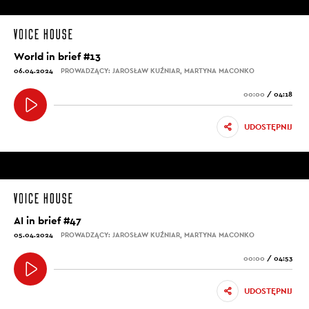
World in brief #13
06.04.2024
PROWADZĄCY: JAROSŁAW KUŹNIAR, MARTYNA MACONKO
00:00
/
04:18
UDOSTĘPNIJ
AI in brief #47
05.04.2024
PROWADZĄCY: JAROSŁAW KUŹNIAR, MARTYNA MACONKO
00:00
/
04:53
UDOSTĘPNIJ