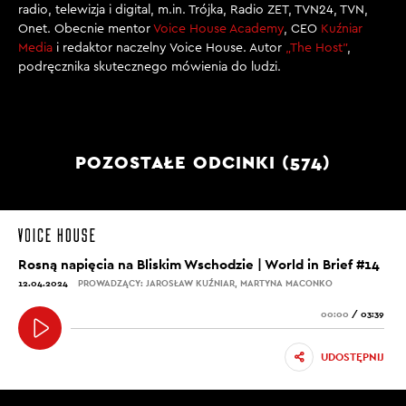
radio, telewizja i digital, m.in. Trójka, Radio ZET, TVN24, TVN,
Onet. Obecnie mentor
Voice House Academy
, CEO
Kuźniar
Media
i redaktor naczelny Voice House. Autor
„The Host”
,
podręcznika skutecznego mówienia do ludzi.
POZOSTAŁE ODCINKI (574)
Rosną napięcia na Bliskim Wschodzie | World in Brief #14
12.04.2024
PROWADZĄCY: JAROSŁAW KUŹNIAR, MARTYNA MACONKO
00:00
/
03:39
UDOSTĘPNIJ