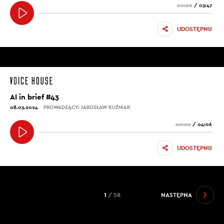
00:00
/
03:47
UDOSTĘPNIJ
AI in brief #43
08.03.2024
PROWADZĄCY: JAROSŁAW KUŹNIAR
00:00
/
04:06
UDOSTĘPNIJ
1
/ 58
NASTĘPNA