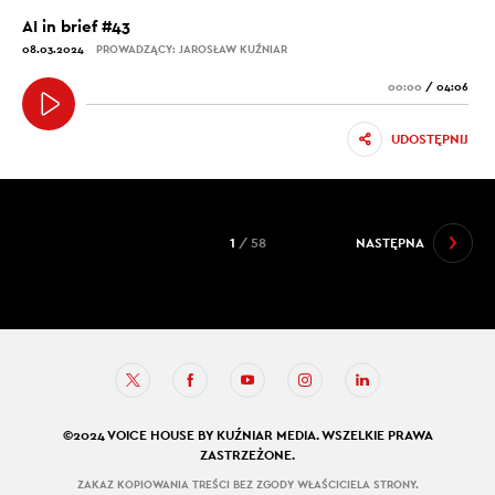
AI in brief #43
08.03.2024
PROWADZĄCY: JAROSŁAW KUŹNIAR
00:00
/
04:06
UDOSTĘPNIJ
1
/ 58
NASTĘPNA
©2024 VOICE HOUSE BY KUŹNIAR MEDIA. WSZELKIE PRAWA
ZASTRZEŻONE.
ZAKAZ KOPIOWANIA TREŚCI BEZ ZGODY WŁAŚCICIELA STRONY.