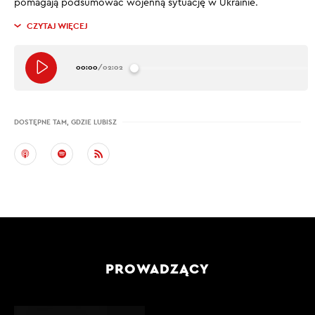
pomagają podsumować wojenną sytuację w Ukrainie.
CZYTAJ WIĘCEJ
00:00
/
02:02
DOSTĘPNE TAM, GDZIE LUBISZ
PROWADZĄCY