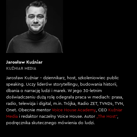
Jarosław Kuźniar
KUŹNIAR MEDIA
Jarosław Kuźniar – dziennikarz, host, szkoleniowiec public
speaking. Uczy liderów storytellingu, budowania historii,
dbania o narrację ludzi i marek. W jego 30-letnim
doświadczeniu dużą rolę odegrała praca w mediach: prasa,
radio, telewizja i digital, m.in. Trójka, Radio ZET, TVN24, TVN,
Onet. Obecnie mentor
Voice House Academy
, CEO
Kuźniar
Media
i redaktor naczelny Voice House. Autor
„The Host”
,
podręcznika skutecznego mówienia do ludzi.