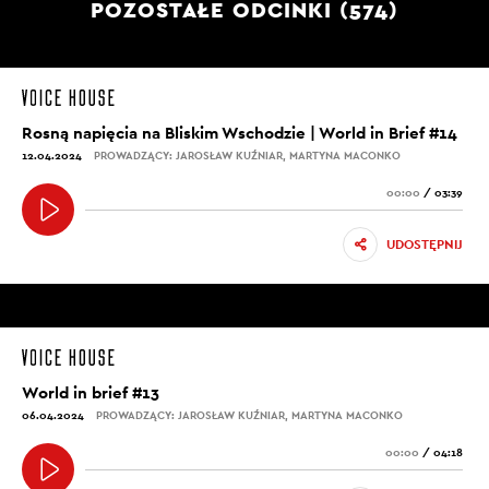
POZOSTAŁE ODCINKI (574)
Rosną napięcia na Bliskim Wschodzie | World in Brief #14
12.04.2024
PROWADZĄCY: JAROSŁAW KUŹNIAR, MARTYNA MACONKO
00:00
/
03:39
UDOSTĘPNIJ
World in brief #13
06.04.2024
PROWADZĄCY: JAROSŁAW KUŹNIAR, MARTYNA MACONKO
00:00
/
04:18