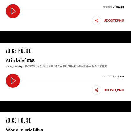
00:00
/
04:12
UDOSTĘPNIJ
AI in brief #45
22.03.2024
PROWADZĄCY: JAROSŁAW KUŹNIAR, MARTYNA MACONKO
00:00
/
04:09
UDOSTĘPNIJ
World in brief #10