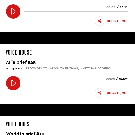
00:00
/
04:12
UDOSTĘPNIJ
AI in brief #45
22.03.2024
PROWADZĄCY: JAROSŁAW KUŹNIAR, MARTYNA MACONKO
00:00
/
04:09
UDOSTĘPNIJ
World in brief #10