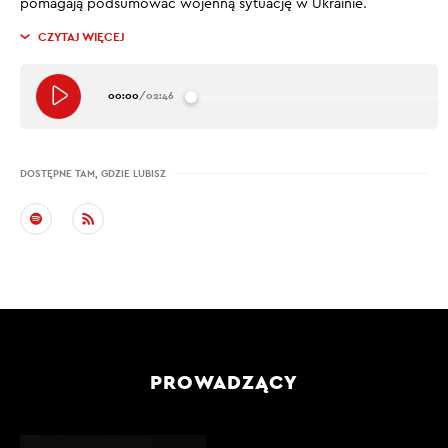
pomagają podsumować wojenną sytuację w Ukrainie.
CZYTAJ WIĘCEJ
00:00
/
02:46
DOSTĘPNE TAM, GDZIE LUBISZ
PROWADZĄCY