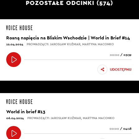
POZOSTAŁE ODCINKI (574)
Rosną napięcia na Bliskim Wschodzie | World in Brief #14
12.04.2024
PROWADZĄCY: JAROSŁAW KUŹNIAR, MARTYNA MACONKO
00:00
/
03:39
UDOSTĘPNIJ
World in brief #13
06.04.2024
PROWADZĄCY: JAROSŁAW KUŹNIAR, MARTYNA MACONKO
00:00
/
04:18