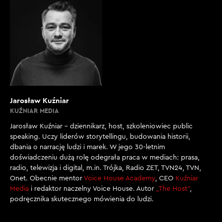
Jarosław Kuźniar
KUŹNIAR MEDIA
Jarosław Kuźniar – dziennikarz, host, szkoleniowiec public
speaking. Uczy liderów storytellingu, budowania historii,
dbania o narrację ludzi i marek. W jego 30-letnim
doświadczeniu dużą rolę odegrała praca w mediach: prasa,
radio, telewizja i digital, m.in. Trójka, Radio ZET, TVN24, TVN,
Onet. Obecnie mentor
Voice House Academy
, CEO
Kuźniar
Media
i redaktor naczelny Voice House. Autor
„The Host”
,
podręcznika skutecznego mówienia do ludzi.