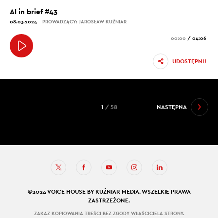
AI in brief #43
08.03.2024
PROWADZĄCY: JAROSŁAW KUŹNIAR
00:00
/
04:06
UDOSTĘPNIJ
1
/ 58
NASTĘPNA
©2024 VOICE HOUSE BY KUŹNIAR MEDIA. WSZELKIE PRAWA
ZASTRZEŻONE.
ZAKAZ KOPIOWANIA TREŚCI BEZ ZGODY WŁAŚCICIELA STRONY.