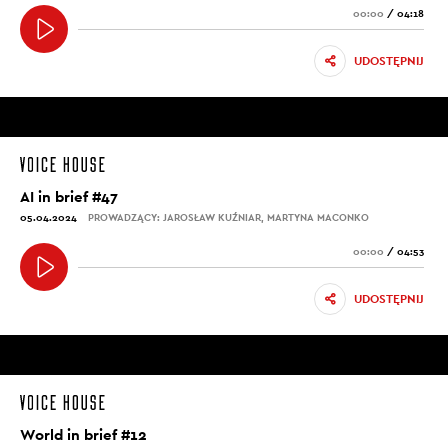
00:00
/
04:18
UDOSTĘPNIJ
AI in brief #47
05.04.2024
PROWADZĄCY: JAROSŁAW KUŹNIAR, MARTYNA MACONKO
00:00
/
04:53
UDOSTĘPNIJ
World in brief #12