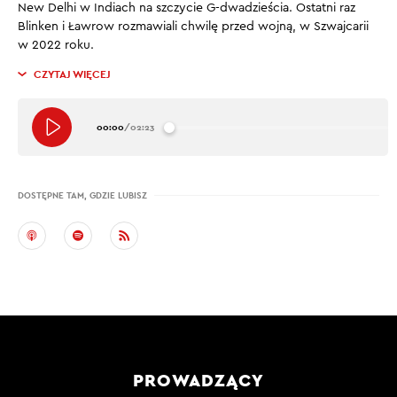
New Delhi w Indiach na szczycie G-dwadzieścia. Ostatni raz
Blinken i Ławrow rozmawiali chwilę przed wojną, w Szwajcarii
w 2022 roku.
CZYTAJ WIĘCEJ
00:00
/
02:23
DOSTĘPNE TAM, GDZIE LUBISZ
PROWADZĄCY