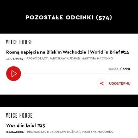
POZOSTAŁE ODCINKI (574)
Rosną napięcia na Bliskim Wschodzie | World in Brief #14
12.04.2024
PROWADZĄCY: JAROSŁAW KUŹNIAR, MARTYNA MACONKO
00:00
/
03:39
UDOSTĘPNIJ
World in brief #13
06.04.2024
PROWADZĄCY: JAROSŁAW KUŹNIAR, MARTYNA MACONKO