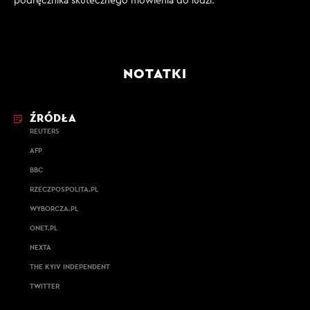
podręcznika skutecznego mówienia do ludzi.
NOTATKI
ŹRÓDŁA
REUTERS
AFP
BBC
RZECZPOSPOLITA.PL
WYBORCZA.PL
ONET.PL
NEXTA
THE KYIV INDEPENDENT
TWITTER