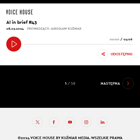
AI in brief #43
08.03.2024
PROWADZĄCY: JAROSŁAW KUŹNIAR
00:00
/
04:06
UDOSTĘPNIJ
1
/ 58
NASTĘPNA
©2024 VOICE HOUSE BY KUŹNIAR MEDIA. WSZELKIE PRAWA