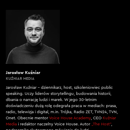
Jarosław Kuźniar
KUŹNIAR MEDIA
Jarosław Kuźniar – dziennikarz, host, szkoleniowiec public
speaking. Uczy liderów storytellingu, budowania historii,
dbania o narrację ludzi i marek. W jego 30-letnim
doświadczeniu dużą rolę odegrała praca w mediach: prasa,
radio, telewizja i digital, m.in. Trójka, Radio ZET, TVN24, TVN,
Onet. Obecnie mentor
Voice House Academy
, CEO
Kuźniar
Media
i redaktor naczelny Voice House. Autor
„The Host”
,