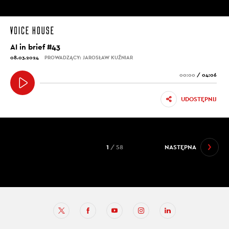
AI in brief #43
08.03.2024
PROWADZĄCY: JAROSŁAW KUŹNIAR
00:00
/
04:06
UDOSTĘPNIJ
1
/ 58
NASTĘPNA