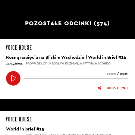
POZOSTAŁE ODCINKI (574)
Rosną napięcia na Bliskim Wschodzie | World in Brief #14
12.04.2024
PROWADZĄCY: JAROSŁAW KUŹNIAR, MARTYNA MACONKO
00:00
/
03:39
UDOSTĘPNIJ
World in brief #13