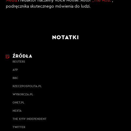
Media
i redaktor naczelny Voice House. Autor
„The Host”
,
podręcznika skutecznego mówienia do ludzi.
NOTATKI
ŹRÓDŁA
REUTERS
AFP
BBC
RZECZPOSPOLITA.PL
WYBORCZA.PL
ONET.PL
NEXTA
THE KYIV INDEPENDENT
TWITTER