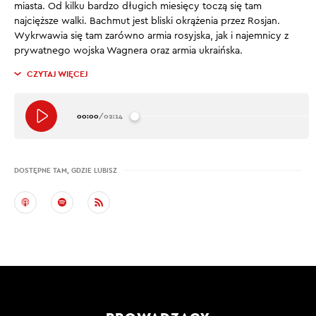
miasta. Od kilku bardzo długich miesięcy toczą się tam
najcięższe walki. Bachmut jest bliski okrążenia przez Rosjan.
Wykrwawia się tam zarówno armia rosyjska, jak i najemnicy z
prywatnego wojska Wagnera oraz armia ukraińska.
CZYTAJ WIĘCEJ
00:00
/
02:14
DOSTĘPNE TAM, GDZIE LUBISZ