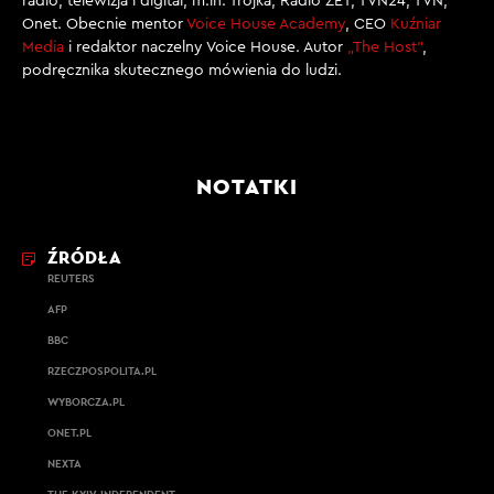
radio, telewizja i digital, m.in. Trójka, Radio ZET, TVN24, TVN,
Onet. Obecnie mentor
Voice House Academy
, CEO
Kuźniar
Media
i redaktor naczelny Voice House. Autor
„The Host”
,
podręcznika skutecznego mówienia do ludzi.
NOTATKI
ŹRÓDŁA
REUTERS
AFP
BBC
RZECZPOSPOLITA.PL
WYBORCZA.PL
ONET.PL
NEXTA