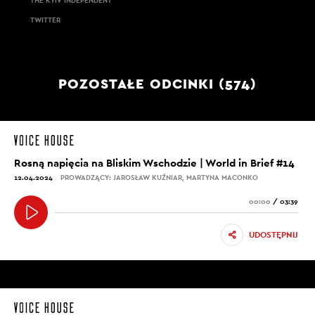
THE KYIV INDEPENDENT
TWITTER
POZOSTAŁE ODCINKI (574)
Rosną napięcia na Bliskim Wschodzie | World in Brief #14
12.04.2024
PROWADZĄCY: JAROSŁAW KUŹNIAR, MARTYNA MACONKO
00:00
/
03:39
UDOSTĘPNIJ