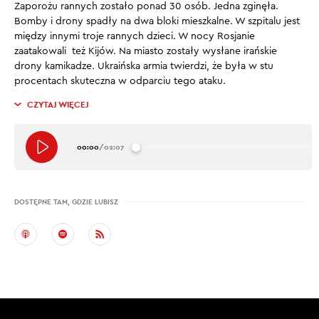
Zaporożu rannych zostało ponad 30 osób. Jedna zginęła.
Bomby i drony spadły na dwa bloki mieszkalne. W szpitalu jest
między innymi troje rannych dzieci. W nocy Rosjanie
zaatakowali też Kijów. Na miasto zostały wysłane irańskie
drony kamikadze. Ukraińska armia twierdzi, że była w stu
procentach skuteczna w odparciu tego ataku.
CZYTAJ WIĘCEJ
00:00
/
02:07
DOSTĘPNE TAM, GDZIE LUBISZ