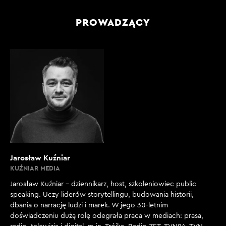
PROWADZĄCY
Jarosław Kuźniar
KUŹNIAR MEDIA
Jarosław Kuźniar – dziennikarz, host, szkoleniowiec public
speaking. Uczy liderów storytellingu, budowania historii,
dbania o narrację ludzi i marek. W jego 30-letnim
doświadczeniu dużą rolę odegrała praca w mediach: prasa,