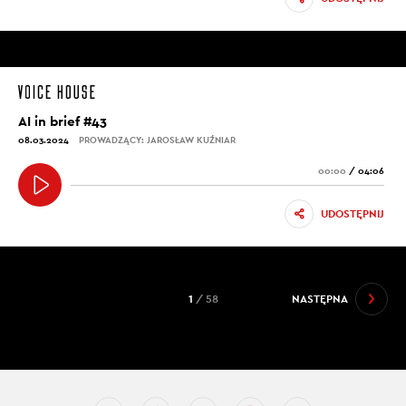
AI in brief #43
08.03.2024
PROWADZĄCY: JAROSŁAW KUŹNIAR
00:00
/
04:06
UDOSTĘPNIJ
1
/ 58
NASTĘPNA