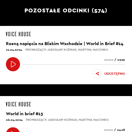
POZOSTAŁE ODCINKI (574)
Rosną napięcia na Bliskim Wschodzie | World in Brief #14
12.04.2024
PROWADZĄCY: JAROSŁAW KUŹNIAR, MARTYNA MACONKO
00:00
/
03:39
UDOSTĘPNIJ
World in brief #13
06.04.2024
PROWADZĄCY: JAROSŁAW KUŹNIAR, MARTYNA MACONKO
00:00
/
04:18