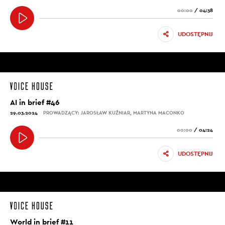
00:00
/
04:38
UDOSTĘPNIJ
AI in brief #46
29.03.2024
PROWADZĄCY: JAROSŁAW KUŹNIAR, MARTYNA MACONKO
00:00
/
04:24
UDOSTĘPNIJ
World in brief #11