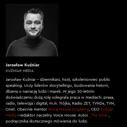
Jarosław Kuźniar
KUŹNIAR MEDIA
Jarosław Kuźniar – dziennikarz, host, szkoleniowiec public
speaking. Uczy liderów storytellingu, budowania historii,
dbania o narrację ludzi i marek. W jego 30-letnim
doświadczeniu dużą rolę odegrała praca w mediach: prasa,
radio, telewizja i digital, m.in. Trójka, Radio ZET, TVN24, TVN,
Onet. Obecnie mentor
Voice House Academy
, CEO
Kuźniar
Media
i redaktor naczelny Voice House. Autor
„The Host”
,
podręcznika skutecznego mówienia do ludzi.