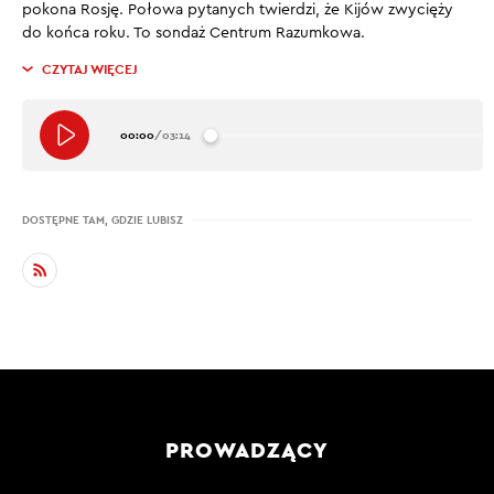
pokona Rosję. Połowa pytanych twierdzi, że Kijów zwycięży
do końca roku. To sondaż Centrum Razumkowa.
CZYTAJ WIĘCEJ
00:00
/
03:14
DOSTĘPNE TAM, GDZIE LUBISZ
PROWADZĄCY