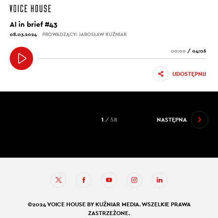
AI in brief #43
08.03.2024
PROWADZĄCY: JAROSŁAW KUŹNIAR
00:00
/
04:06
UDOSTĘPNIJ
1
/ 58
NASTĘPNA
©2024 VOICE HOUSE BY KUŹNIAR MEDIA. WSZELKIE PRAWA
ZASTRZEŻONE.