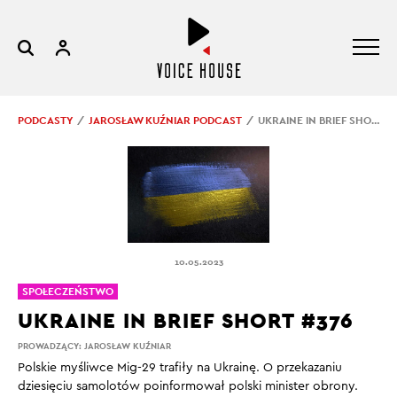
PODCASTY
JAROSŁAW KUŹNIAR PODCAST
UKRAINE IN BRIEF SHORT #376
10.05.2023
SPOŁECZEŃSTWO
UKRAINE IN BRIEF SHORT #376
PROWADZĄCY:
JAROSŁAW KUŹNIAR
Polskie myśliwce Mig-29 trafiły na Ukrainę. O przekazaniu
dziesięciu samolotów
poinformował polski minister obrony.