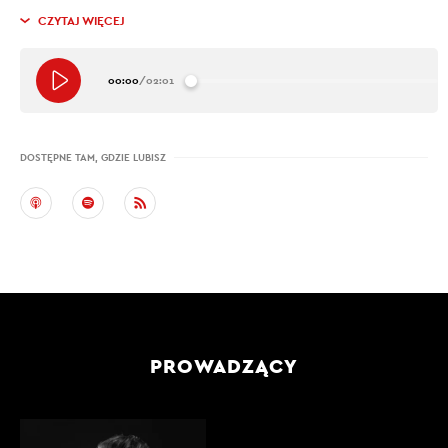
CZYTAJ WIĘCEJ
00:00
/
02:01
DOSTĘPNE TAM, GDZIE LUBISZ
PROWADZĄCY