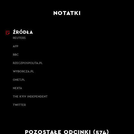
NOTATKI
ŹRÓDŁA
REUTERS
AFP
BBC
RZECZPOSPOLITA.PL
WYBORCZA.PL
ONET.PL
NEXTA
THE KYIV INDEPENDENT
TWITTER
POZOSTAŁE ODCINKI (574)