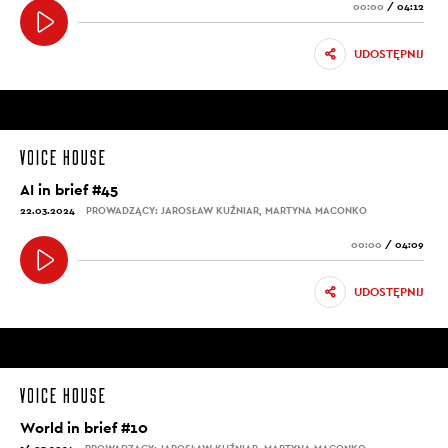
00:00
/
04:12
UDOSTĘPNIJ
AI in brief #45
22.03.2024
PROWADZĄCY: JAROSŁAW KUŹNIAR, MARTYNA MACONKO
00:00
/
04:09
UDOSTĘPNIJ
World in brief #10