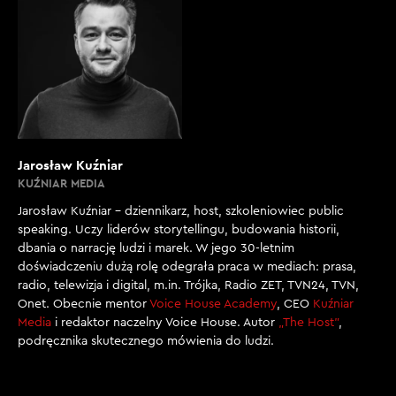
Jarosław Kuźniar
KUŹNIAR MEDIA
Jarosław Kuźniar – dziennikarz, host, szkoleniowiec public
speaking. Uczy liderów storytellingu, budowania historii,
dbania o narrację ludzi i marek. W jego 30-letnim
doświadczeniu dużą rolę odegrała praca w mediach: prasa,
radio, telewizja i digital, m.in. Trójka, Radio ZET, TVN24, TVN,
Onet. Obecnie mentor
Voice House Academy
, CEO
Kuźniar
Media
i redaktor naczelny Voice House. Autor
„The Host”
,
podręcznika skutecznego mówienia do ludzi.