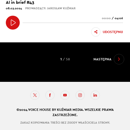
AI in brief #43
08.03.2024
PROWADZĄCY: JAROSŁAW KUŹNIAR
00:00
/
04:06
UDOSTĘPNIJ
1
/ 58
NASTĘPNA
©2024 VOICE HOUSE BY KUŹNIAR MEDIA. WSZELKIE PRAWA
ZASTRZEŻONE.
ZAKAZ KOPIOWANIA TREŚCI BEZ ZGODY WŁAŚCICIELA STRONY.