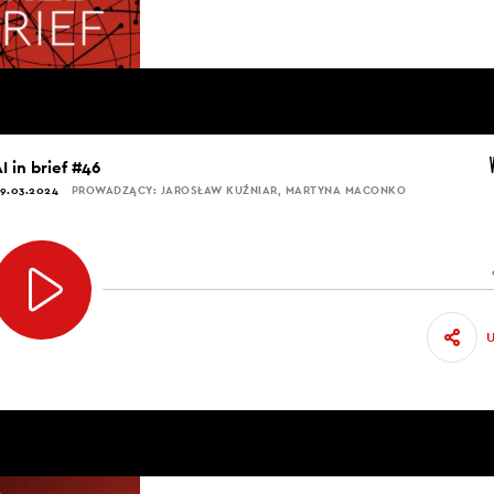
I in brief #46
9.03.2024
PROWADZĄCY: JAROSŁAW KUŹNIAR, MARTYNA MACONKO