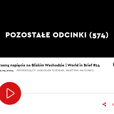
POZOSTAŁE ODCINKI (574)
Rosną napięcia na Bliskim Wschodzie | World in Brief #14
2.04.2024
PROWADZĄCY: JAROSŁAW KUŹNIAR, MARTYNA MACONKO