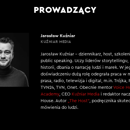
PROWADZĄCY
Jarosław Kuźniar
KUŹNIAR MEDIA
Jarosław Kuźniar – dziennikarz, host, szkole
public speaking. Uczy liderów storytellingu
historii, dbania o narrację ludzi i marek. W j
doświadczeniu dużą rolę odegrała praca w 
prasa, radio, telewizja i digital, m.in. Trójka,
TVN24, TVN, Onet. Obecnie mentor
Voice H
Academy
, CEO
Kuźniar Media
i redaktor nac
House. Autor
„The Host”
, podręcznika skut
mówienia do ludzi.