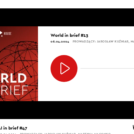
World in brief #13
06.04.2024
PROWADZĄCY: JAROSŁAW KUŹNIAR, 
I in brief #47