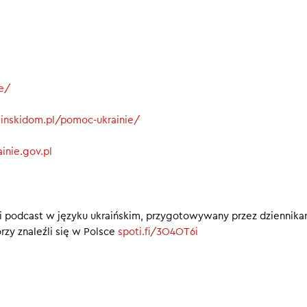
00
ie/
rainskidom.pl/pomoc-ukrainie/
inie.gov.pl
i podcast w języku ukraińskim, przygotowywany przez dziennika
rzy znaleźli się w Polsce
spoti.fi/3O4OT6i