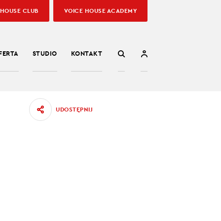
 HOUSE CLUB
VOICE HOUSE ACADEMY
FERTA
STUDIO
KONTAKT
UDOSTĘPNIJ
9
sumować
 agencji
08.04.2022