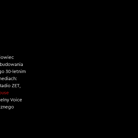
niowiec
, budowania
ego 30-letnim
mediach:
 Radio ZET,
ouse
zelny Voice
ecznego