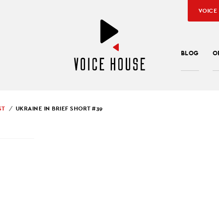
VOICE
BLOG
O
ST
UKRAINE IN BRIEF SHORT #39
SŁAW KUŹNIAR
INE IN BRIEF SHORT #3
ef SHORT
to konkretne, krótkie informacje, które pomagają pod
ę na Ukrainie. Korzystamy ze sprawdzonych źródeł największych
świata oraz wiadomości własnych naszej redakcji. Historie, które
 odcinku podcastu dotyczą 7 kwietnia 2022 roku.