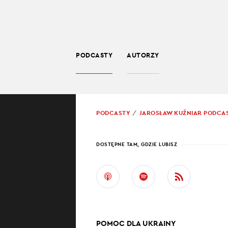
PODCASTY
AUTORZY
SPOŁECZEŃSTWO
POWRÓT
PODCASTY
JAROSŁAW KUŹNIAR PODCA
PROWADZĄCY:
JARO
DOSTĘPNE TAM, GDZIE LUBISZ
UKRA
Ukraine in bri
wojenną sytuacj
informacyjnych 
POMOC DLA UKRAINY
usłyszysz w tym