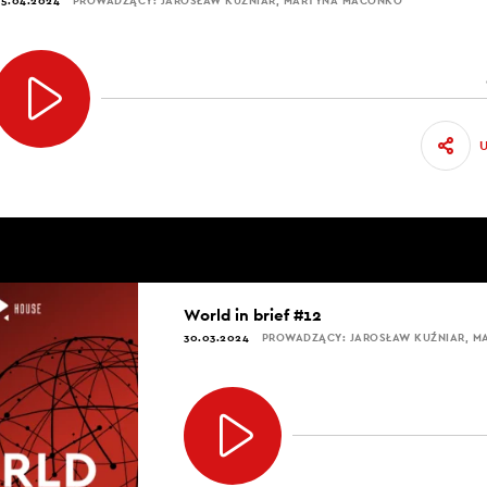
5.04.2024
PROWADZĄCY: JAROSŁAW KUŹNIAR, MARTYNA MACONKO
World in brief #12
30.03.2024
PROWADZĄCY: JAROSŁAW KUŹNIAR, 