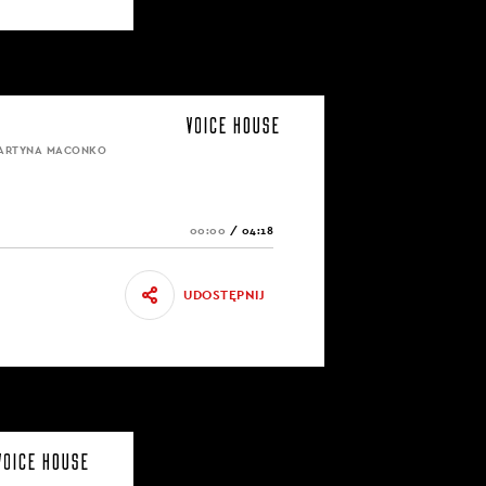
MARTYNA MACONKO
00:00
/
04:18
UDOSTĘPNIJ