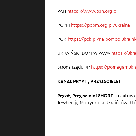
PAH
https://www.pah.org.pl
PCPM
https://pcpm.org.pl/ukraina
PCK
https://pck.pl/na-pomoc-ukrain
UKRAIŃSKI DOM W WAW
https://uk
Strona rządu RP
https://pomagamukra
KANAŁ PRYVIT, PRZYJACIELE!
Pryvit, Przyjaciele! SHORT
to autorsk
Jewheniję Motrycz dla Ukraińców, któ