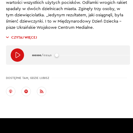
wartości wszystkich użytych pocisków. Odłamki wrogich rakiet
spadały w dwóch dzielnicach miasta. Zginęły trzy osoby, w
tym dziewięciolatka. „Jedynym rezultatem, jaki osiągnęli, była
śmierć dziewczynki. I to w Międzynarodowy Dzień Dziecka –
pisze Ukraińskie Wojskowe Centrum Medialne.
CZYTAJ WIĘCEJ
00:00
/
02:42
DOSTĘPNE TAM, GDZIE LUBISZ