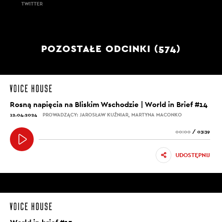
TWITTER
POZOSTAŁE ODCINKI (574)
Rosną napięcia na Bliskim Wschodzie | World in Brief #14
12.04.2024
PROWADZĄCY: JAROSŁAW KUŹNIAR, MARTYNA MACONKO
00:00
/
03:39
UDOSTĘPNIJ