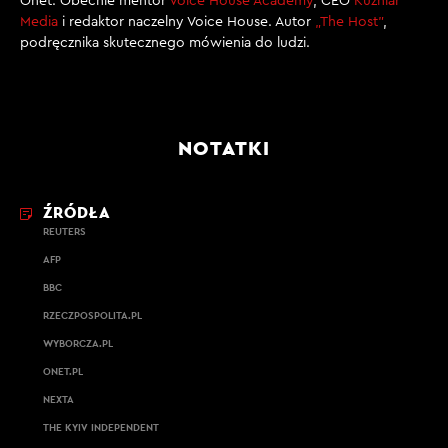
Onet. Obecnie mentor
Voice House Academy
, CEO
Kuźniar
Media
i redaktor naczelny Voice House. Autor
„The Host”
,
podręcznika skutecznego mówienia do ludzi.
NOTATKI
ŹRÓDŁA
REUTERS
AFP
BBC
RZECZPOSPOLITA.PL
WYBORCZA.PL
ONET.PL
NEXTA
THE KYIV INDEPENDENT