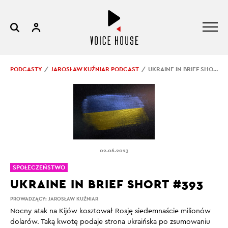
PODCASTY
JAROSŁAW KUŹNIAR PODCAST
UKRAINE IN BRIEF SHORT #393
02.06.2023
SPOŁECZEŃSTWO
UKRAINE IN BRIEF SHORT #393
PROWADZĄCY:
JAROSŁAW KUŹNIAR
Nocny atak na Kijów kosztował Rosję siedemnaście milionów
dolarów. Taką kwotę podaje strona ukraińska po zsumowaniu