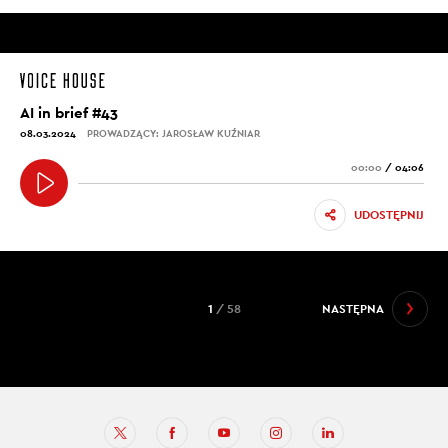
AI in brief #43
08.03.2024
PROWADZĄCY: JAROSŁAW KUŹNIAR
00:00
/
04:06
UDOSTĘPNIJ
1
/ 58
NASTĘPNA