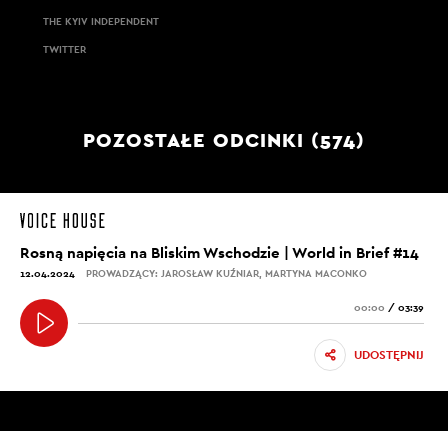
THE KYIV INDEPENDENT
TWITTER
POZOSTAŁE ODCINKI (574)
Rosną napięcia na Bliskim Wschodzie | World in Brief #14
12.04.2024
PROWADZĄCY: JAROSŁAW KUŹNIAR, MARTYNA MACONKO
00:00
/
03:39
UDOSTĘPNIJ