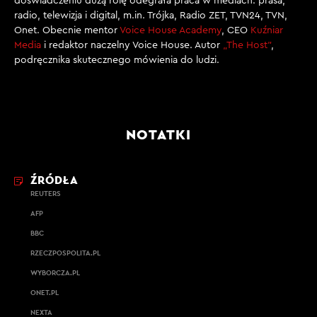
doświadczeniu dużą rolę odegrała praca w mediach: prasa,
radio, telewizja i digital, m.in. Trójka, Radio ZET, TVN24, TVN,
Onet. Obecnie mentor
Voice House Academy
, CEO
Kuźniar
Media
i redaktor naczelny Voice House. Autor
„The Host”
,
podręcznika skutecznego mówienia do ludzi.
NOTATKI
ŹRÓDŁA
REUTERS
AFP
BBC
RZECZPOSPOLITA.PL
WYBORCZA.PL
ONET.PL
NEXTA