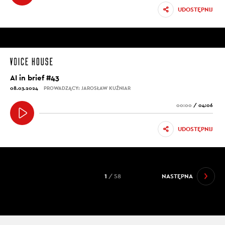
UDOSTĘPNIJ
AI in brief #43
08.03.2024
PROWADZĄCY: JAROSŁAW KUŹNIAR
00:00
/
04:06
UDOSTĘPNIJ
1
/ 58
NASTĘPNA