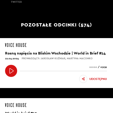
TWITTER
POZOSTAŁE ODCINKI (574)
Rosną napięcia na Bliskim Wschodzie | World in Brief #14
12.04.2024
PROWADZĄCY: JAROSŁAW KUŹNIAR, MARTYNA MACONKO
00:00
/
03:39
UDOSTĘPNIJ