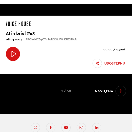
AI in brief #43
08.03.2024
PROWADZĄCY: JAROSŁAW KUŹNIAR
00:00
/
04:06
UDOSTĘPNIJ
1
/ 58
NASTĘPNA