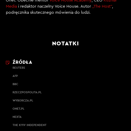
Onet. Obecnie mentor
Voice House Academy
, CEO
Kuźniar
Media
i redaktor naczelny Voice House. Autor
„The Host”
,
podręcznika skutecznego mówienia do ludzi.
NOTATKI
ŹRÓDŁA
REUTERS
AFP
BBC
RZECZPOSPOLITA.PL
WYBORCZA.PL
ONET.PL
NEXTA
THE KYIV INDEPENDENT