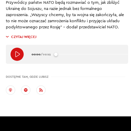
Przywódcy państw NATO będą rozmawiać o tym, jak zbliżyć
Ukrainę do Sojuszu, na razie jednak bez formalnego
zaproszenia. „Wszyscy chcemy, by ta wojna się zakończyła, ale
to nie może oznaczać zamrożenia konfliktu i przyjęcia układu
podyktowanego przez Rosję” – dodał przedstawiciel NATO.
CZYTAJ WIĘCEJ
00:00
/
02:25
DOSTĘPNE TAM, GDZIE LUBISZ