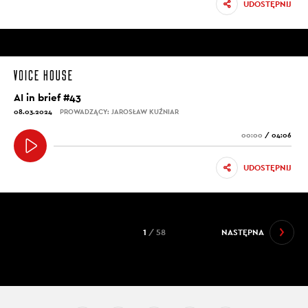
UDOSTĘPNIJ
AI in brief #43
08.03.2024
PROWADZĄCY: JAROSŁAW KUŹNIAR
00:00
/
04:06
UDOSTĘPNIJ
1
/ 58
NASTĘPNA