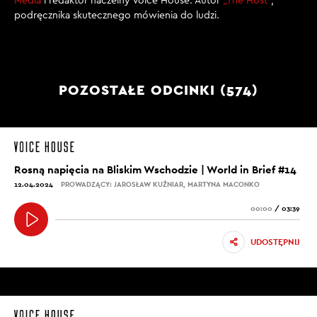
Media
i redaktor naczelny Voice House. Autor
„The Host”
,
podręcznika skutecznego mówienia do ludzi.
POZOSTAŁE ODCINKI (574)
Rosną napięcia na Bliskim Wschodzie | World in Brief #14
12.04.2024
PROWADZĄCY: JAROSŁAW KUŹNIAR, MARTYNA MACONKO
00:00
/
03:39
UDOSTĘPNIJ