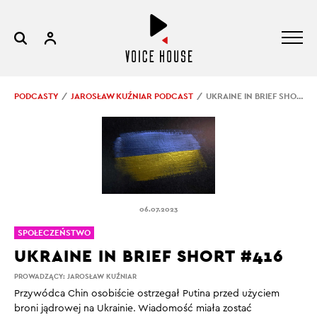
PODCASTY
JAROSŁAW KUŹNIAR PODCAST
UKRAINE IN BRIEF SHORT #416
06.07.2023
SPOŁECZEŃSTWO
UKRAINE IN BRIEF SHORT #416
PROWADZĄCY:
JAROSŁAW KUŹNIAR
Przywódca Chin osobiście ostrzegał Putina przed użyciem
broni jądrowej na Ukrainie. Wiadomość miała zostać