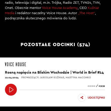
radio, telewizja i digital, m.in. Trójka, Radio ZET, TVN24, TVN,
Onet. Obecnie mentor
Voice House Academy
, CEO
Kuźniar
Media
i redaktor naczelny Voice House. Autor
„The Host”
,
podręcznika skutecznego mówienia do ludzi.
POZOSTAŁE ODCINKI (574)
Rosną napięcia na Bliskim Wschodzie | World in Brief #14
12.04.2024
PROWADZĄCY: JAROSŁAW KUŹNIAR, MARTYNA MACONKO
00:00
/
03:39
UDOSTĘPNIJ