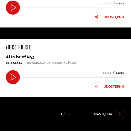
00:00
/
03:47
UDOSTĘPNIJ
AI in brief #43
08.03.2024
PROWADZĄCY: JAROSŁAW KUŹNIAR
00:00
/
04:06
UDOSTĘPNIJ
1
/ 58
NASTĘPNA