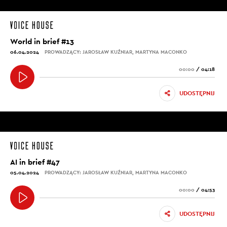
World in brief #13
06.04.2024
PROWADZĄCY: JAROSŁAW KUŹNIAR, MARTYNA MACONKO
00:00
/
04:18
UDOSTĘPNIJ
AI in brief #47
05.04.2024
PROWADZĄCY: JAROSŁAW KUŹNIAR, MARTYNA MACONKO
00:00
/
04:53
UDOSTĘPNIJ