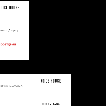
00:00
/
04:24
UDOSTĘPNIJ
MARTYNA MACONKO
00:00
/
04:12