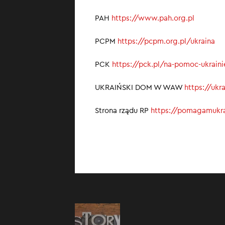
PAH
https://www.pah.org.pl
PCPM
https://pcpm.org.pl/ukraina
PCK
https://pck.pl/na-pomoc-ukrain
UKRAIŃSKI DOM W WAW
https://uk
Strona rządu RP
https://pomagamukra