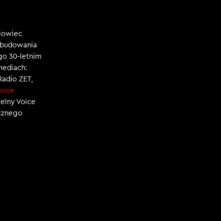
niowiec
, budowania
ego 30-letnim
mediach:
 Radio ZET,
ouse
zelny Voice
ecznego