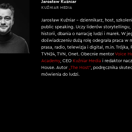
Jarosław Kuźniar
KUŹNIAR MEDIA
Jarosław Kuźniar – dziennikarz, host, szkole
public speaking. Uczy liderów storytellingu
historii, dbania o narrację ludzi i marek. W j
doświadczeniu dużą rolę odegrała praca w 
prasa, radio, telewizja i digital, m.in. Trójka,
TVN24, TVN, Onet. Obecnie mentor
Voice H
Academy
, CEO
Kuźniar Media
i redaktor nac
House. Autor
„The Host”
, podręcznika skut
mówienia do ludzi.