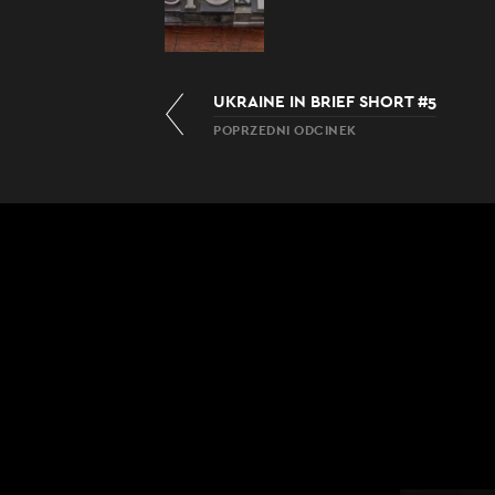
UKRAINE IN BRIEF SHORT #5
POPRZEDNI ODCINEK