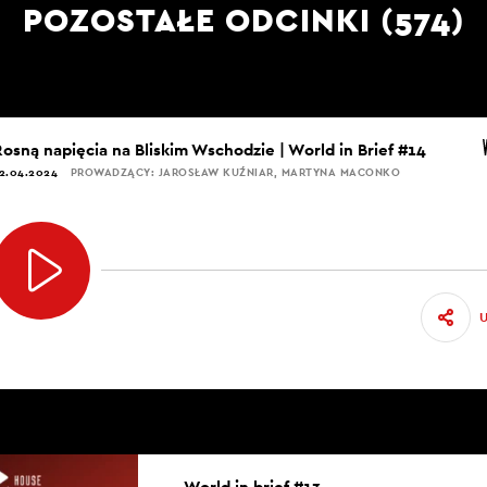
POZOSTAŁE ODCINKI (574)
Rosną napięcia na Bliskim Wschodzie | World in Brief #14
2.04.2024
PROWADZĄCY: JAROSŁAW KUŹNIAR, MARTYNA MACONKO
World in brief #13