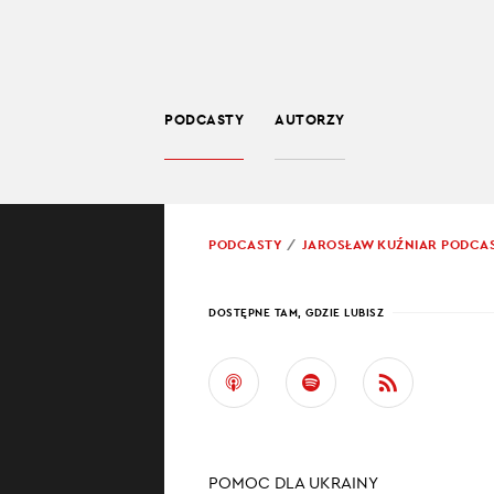
PODCASTY
AUTORZY
SPOŁECZEŃSTWO
POWRÓT
PODCASTY
JAROSŁAW KUŹNIAR PODCA
PROWADZĄCY:
JARO
DOSTĘPNE TAM, GDZIE LUBISZ
UKRA
Ukraine in bri
wojenną sytuacj
informacyjnych 
POMOC DLA UKRAINY
usłyszysz w tym