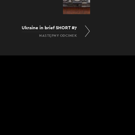
Ukraine in brief SHORT #7
NASTĘPNY ODCINEK