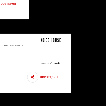
UDOSTĘPNIJ
MARTYNA MACONKO
00:00
/
04:38
UDOSTĘPNIJ