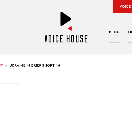
VOICE
BLOG
O
ST
UKRAINE IN BRIEF SHORT #6
SŁAW KUŹNIAR
INE IN BRIEF SHORT #6
ef SHORT
to konkretne, krótkie informacje, które pomagają pod
ę na Ukrainie. Korzystamy ze sprawdzonych źródeł największych
świata oraz wiadomości własnych naszej redakcji. Historie, które
 odcinku podcastu dotyczą 4 marca 2022 roku.