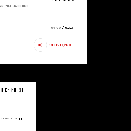
MARTYNA MACONKO
00:00
/
04:18
UDOSTĘPNIJ
00:00
/
04:53