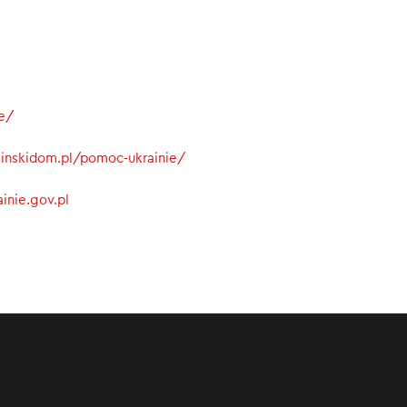
0
ie/
rainskidom.pl/pomoc-ukrainie/
inie.gov.pl