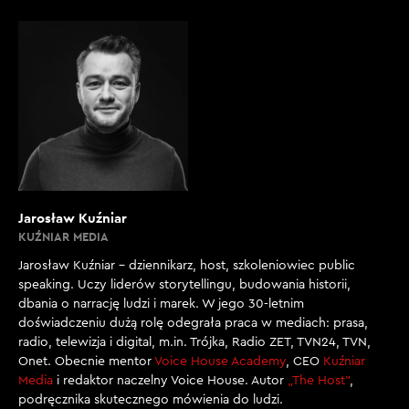
Jarosław Kuźniar
KUŹNIAR MEDIA
Jarosław Kuźniar – dziennikarz, host, szkoleniowiec public
speaking. Uczy liderów storytellingu, budowania historii,
dbania o narrację ludzi i marek. W jego 30-letnim
doświadczeniu dużą rolę odegrała praca w mediach: prasa,
radio, telewizja i digital, m.in. Trójka, Radio ZET, TVN24, TVN,
Onet. Obecnie mentor
Voice House Academy
, CEO
Kuźniar
Media
i redaktor naczelny Voice House. Autor
„The Host”
,
podręcznika skutecznego mówienia do ludzi.