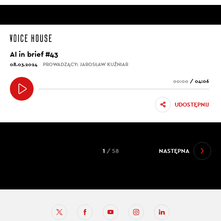
AI in brief #43
08.03.2024
PROWADZĄCY: JAROSŁAW KUŹNIAR
00:00
/
04:06
UDOSTĘPNIJ
1
/ 58
NASTĘPNA