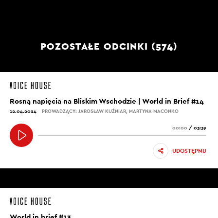
POZOSTAŁE ODCINKI (574)
Rosną napięcia na Bliskim Wschodzie | World in Brief #14
12.04.2024
PROWADZĄCY: JAROSŁAW KUŹNIAR, MARTYNA MACONKO
00:00
/
03:39
UDOSTĘPNIJ
World in brief #13