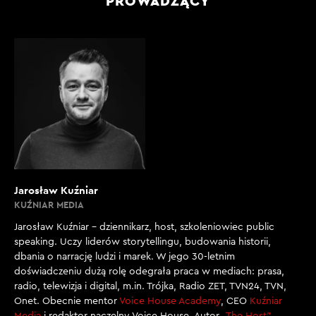
PROWADZĄCY
Jarosław Kuźniar
KUŹNIAR MEDIA
Jarosław Kuźniar – dziennikarz, host, szkoleniowiec public
speaking. Uczy liderów storytellingu, budowania historii,
dbania o narrację ludzi i marek. W jego 30-letnim
doświadczeniu dużą rolę odegrała praca w mediach: prasa,
radio, telewizja i digital, m.in. Trójka, Radio ZET, TVN24, TVN,
Onet. Obecnie mentor
Voice House Academy
, CEO
Kuźniar
Media
i redaktor naczelny Voice House. Autor
„The Host”
,