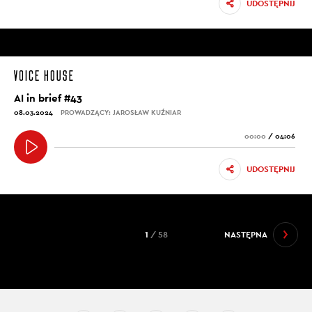
UDOSTĘPNIJ
AI in brief #43
08.03.2024
PROWADZĄCY: JAROSŁAW KUŹNIAR
00:00
/
04:06
UDOSTĘPNIJ
1
/ 58
NASTĘPNA