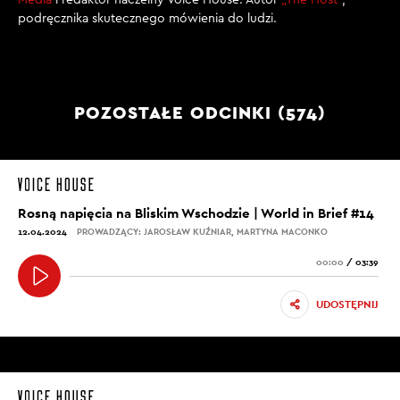
podręcznika skutecznego mówienia do ludzi.
POZOSTAŁE ODCINKI (574)
Rosną napięcia na Bliskim Wschodzie | World in Brief #14
12.04.2024
PROWADZĄCY: JAROSŁAW KUŹNIAR, MARTYNA MACONKO
00:00
/
03:39
UDOSTĘPNIJ