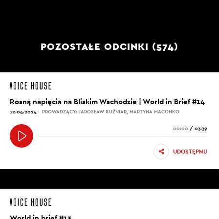
POZOSTAŁE ODCINKI (574)
Rosną napięcia na Bliskim Wschodzie | World in Brief #14
12.04.2024
PROWADZĄCY: JAROSŁAW KUŹNIAR, MARTYNA MACONKO
00:00
/
03:39
UDOSTĘPNIJ
World in brief #13