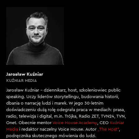
Jarosław Kuźniar
KUŹNIAR MEDIA
Jarosław Kuźniar – dziennikarz, host, szkoleniowiec public
speaking. Uczy liderów storytellingu, budowania historii,
dbania o narrację ludzi i marek. W jego 30-letnim
doświadczeniu dużą rolę odegrała praca w mediach: prasa,
radio, telewizja i digital, m.in. Trójka, Radio ZET, TVN24, TVN,
Onet. Obecnie mentor
Voice House Academy
, CEO
Kuźniar
Media
i redaktor naczelny Voice House. Autor
„The Host”
,
podręcznika skutecznego mówienia do ludzi.