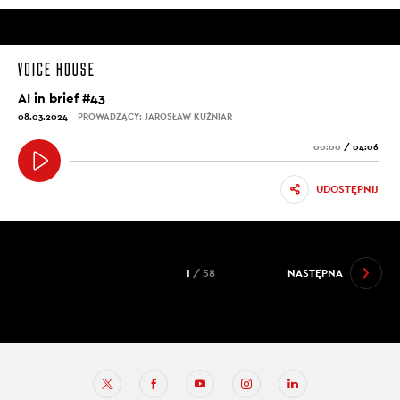
AI in brief #43
08.03.2024
PROWADZĄCY: JAROSŁAW KUŹNIAR
00:00
/
04:06
UDOSTĘPNIJ
1
/ 58
NASTĘPNA