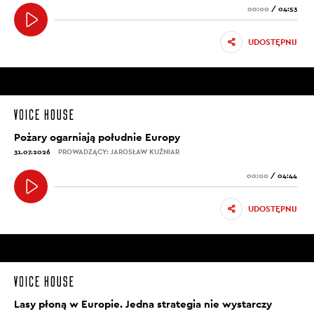
00:00
/
04:53
UDOSTĘPNIJ
Pożary ogarniają południe Europy
31.07.2026
PROWADZĄCY: JAROSŁAW KUŹNIAR
00:00
/
04:44
UDOSTĘPNIJ
Lasy płoną w Europie. Jedna strategia nie wystarczy