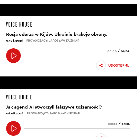
Rosja uderza w Kijów. Ukrainie brakuje obrony.
07.08.2026
PROWADZĄCY: JAROSŁAW KUŹNIAR
00:00
/
06:09
UDOSTĘPNIJ
Jak agenci AI stworzyli fałszywe tożsamości?
06.08.2026
PROWADZĄCY: JAROSŁAW KUŹNIAR
00:00
/
05:34