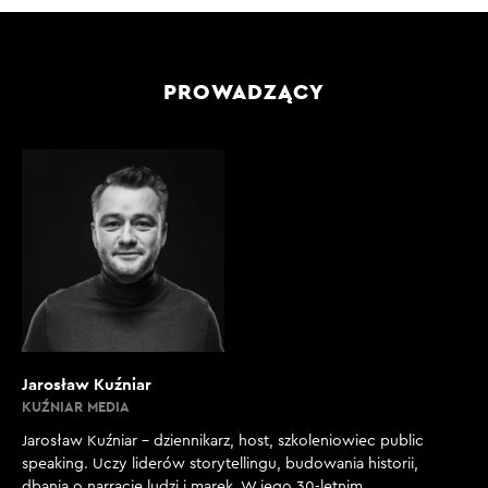
PROWADZĄCY
Jarosław Kuźniar
KUŹNIAR MEDIA
Jarosław Kuźniar – dziennikarz, host, szkoleniowiec public
speaking. Uczy liderów storytellingu, budowania historii,
dbania o narrację ludzi i marek. W jego 30-letnim