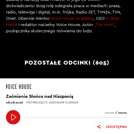
doświadczeniu dużą rolę odegrała praca w mediach: prasa,
radio, telewizja i digital, m.in. Trójka, Radio ZET, TVN24, TVN,
Onet. Obecnie mentor
Voice House Academy
, CEO
Kuźniar
Media
i redaktor naczelny Voice House. Autor
„The Host”
,
podręcznika skutecznego mówienia do ludzi.
POZOSTAŁE ODCINKI (605)
Zaćmienie Słońca nad Hiszpanią
08.08.2026
PROWADZĄCY: JAROSŁAW KUŹNIAR
00:00
/
05:02
UDOSTĘPNIJ