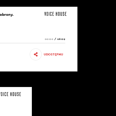
 obrony.
00:00
/
06:09
UDOSTĘPNIJ