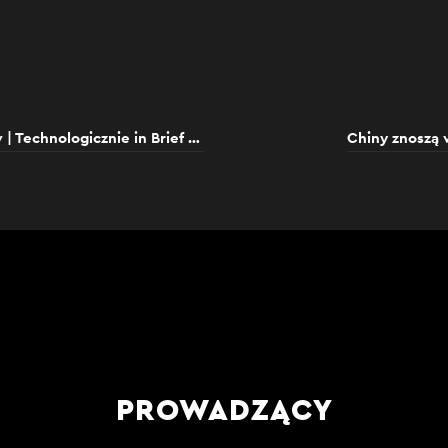
Rewolucja w ładowaniu smartfonów | Technologicznie in Brief #19
Chiny znoszą w
PROWADZĄCY