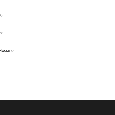
27.06.2024
00
be,
 House o