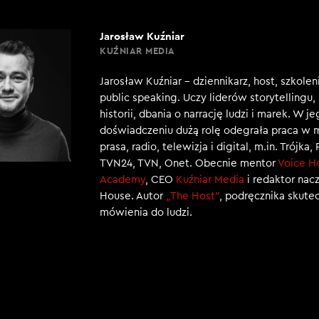
Jarosław Kuźniar
KUŹNIAR MEDIA
Jarosław Kuźniar – dziennikarz, host, szkole
public speaking. Uczy liderów storytellingu
historii, dbania o narrację ludzi i marek. W j
doświadczeniu dużą rolę odegrała praca w 
prasa, radio, telewizja i digital, m.in. Trójka,
TVN24, TVN, Onet. Obecnie mentor
Voice H
Academy
, CEO
Kuźniar Media
i redaktor nac
House. Autor
„The Host”
, podręcznika skut
mówienia do ludzi.