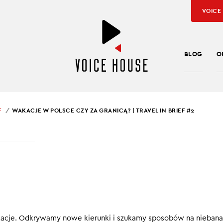
VOICE
BLOG
O
F
WAKACJE W POLSCE CZY ZA GRANICĄ? | TRAVEL IN BRIEF #2
SŁAW KUŹNIAR
CJE W POLSCE CZY Z
CĄ? | TRAVEL IN BRIE
 wakacje. Odkrywamy nowe kierunki i szukamy sposobów na niebana