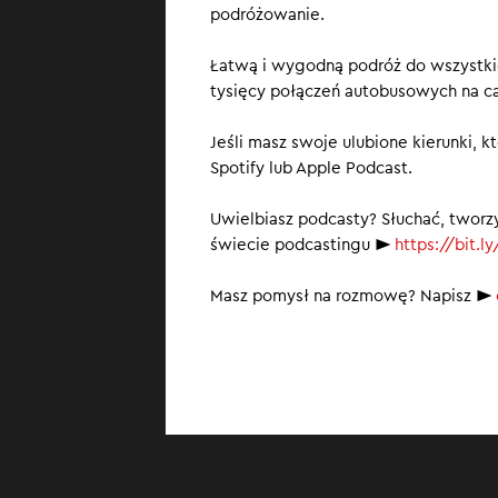
podróżowanie.
W najnowszym od
Łatwą i wygodną podróż do wszystkich
pierwszy ty
tysięcy połączeń autobusowych na c
turystyka w
dwutygodni
Jeśli masz swoje ulubione kierunki, 
Spotify lub Apple Podcast.
Uwielbiasz podcasty? Słuchać, tworz
świecie podcastingu ►
https://bit.
Masz pomysł na rozmowę? Napisz ►