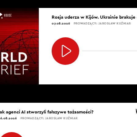
Rosja uderza w Kijów. Ukrainie brakuje
07.08.2026
PROWADZĄCY: JAROSŁAW KUŹNIAR
Jak agenci AI stworzyli fałszywe tożsamości?
6.08.2026
PROWADZĄCY: JAROSŁAW KUŹNIAR