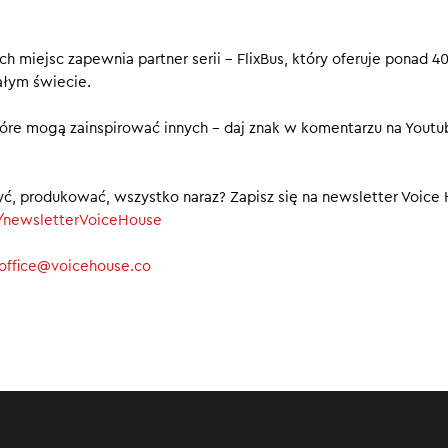
cinku Travel in Brief:
 miejsc zapewnia partner serii – FlixBus, który oferuje ponad 4
dzień wakacji za nami – gdzie Polacy spędzą je w tym roku?
ałym świecie.
ellness w Europie zyskuje na znaczeniu
owe wakacje czy kilka wyjazdów na przedłużony weekend?
które mogą zainspirować innych – daj znak w komentarzu na Youtu
yć, produkować, wszystko naraz? Zapisz się na newsletter Voice
ly/newsletterVoiceHouse
office@voicehouse.co