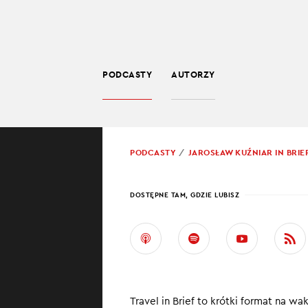
PODCASTY
AUTORZY
SPOŁECZEŃSTWO
POWRÓT
PODCASTY
JAROSŁAW KUŹNIAR IN BRIE
PROWADZĄCY:
JARO
DOSTĘPNE TAM, GDZIE LUBISZ
WAKA
GRANI
#2
Travel in Brief to krótki format na