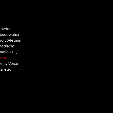
niowiec
, budowania
ego 30-letnim
mediach:
 Radio ZET,
ouse
zelny Voice
ecznego