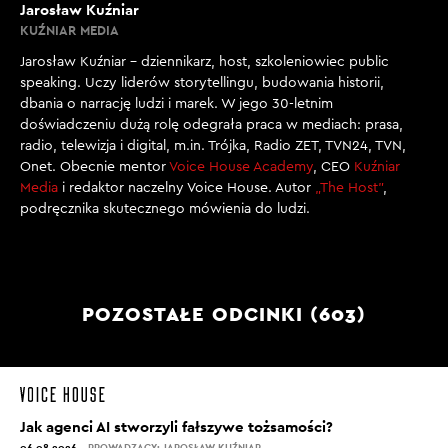
Jarosław Kuźniar
KUŹNIAR MEDIA
Jarosław Kuźniar – dziennikarz, host, szkoleniowiec public
speaking. Uczy liderów storytellingu, budowania historii,
dbania o narrację ludzi i marek. W jego 30-letnim
doświadczeniu dużą rolę odegrała praca w mediach: prasa,
radio, telewizja i digital, m.in. Trójka, Radio ZET, TVN24, TVN,
Onet. Obecnie mentor
Voice House Academy
, CEO
Kuźniar
Media
i redaktor naczelny Voice House. Autor
„The Host”
,
podręcznika skutecznego mówienia do ludzi.
POZOSTAŁE ODCINKI (603)
Jak agenci AI stworzyli fałszywe tożsamości?
06.08.2026
PROWADZĄCY: JAROSŁAW KUŹNIAR