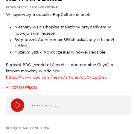
PROWADZĄCY:
JAROSŁAW KUŹNIAR
W najnowszym odcinku PopCulture in brief:
Nieznany walc Chopina znaleziony przypadkiem w
nowojorskim muzeum,
Były prezes Abercrombie&Fitch oskarżony o handel
ludźmi,
Muzeum Sztuki Nowoczesnej w nowej siedzibie.
Podcast BBC „World of Secrets – Abercrombie Guys”, o
którym mówimy w odcinku:
https://www.bbc.com/news/articles/cly07l2ppkeo
CZYTAJ WIĘCEJ
00:00
/
05:01
DOSTĘPNE TAM, GDZIE LUBISZ