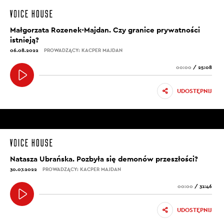
Małgorzata Rozenek-Majdan. Czy granice prywatności
istnieją?
06.08.2022
PROWADZĄCY: KACPER MAJDAN
00:00
/
25:08
UDOSTĘPNIJ
Natasza Ubrańska. Pozbyła się demonów przeszłości?
30.07.2022
PROWADZĄCY: KACPER MAJDAN
00:00
/
31:46
UDOSTĘPNIJ