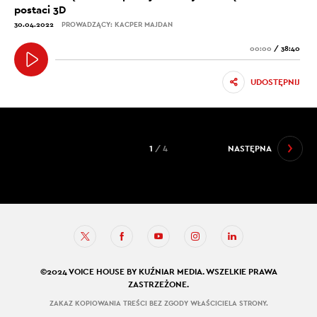
postaci 3D
30.04.2022
PROWADZĄCY: KACPER MAJDAN
00:00
/
38:40
UDOSTĘPNIJ
1
/ 4
NASTĘPNA
©2024 VOICE HOUSE BY KUŹNIAR MEDIA. WSZELKIE PRAWA
ZASTRZEŻONE.
ZAKAZ KOPIOWANIA TREŚCI BEZ ZGODY WŁAŚCICIELA STRONY.