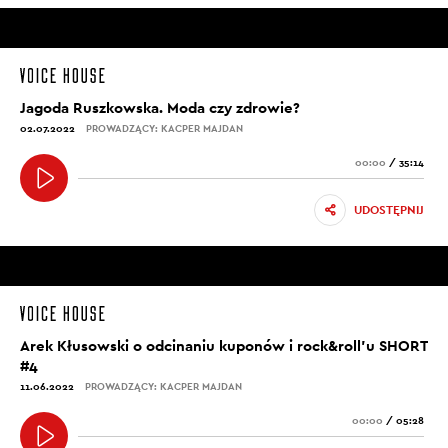
Jagoda Ruszkowska. Moda czy zdrowie?
02.07.2022
PROWADZĄCY: KACPER MAJDAN
00:00
/
35:14
UDOSTĘPNIJ
Arek Kłusowski o odcinaniu kuponów i rock&roll’u SHORT
#4
11.06.2022
PROWADZĄCY: KACPER MAJDAN
00:00
/
05:28