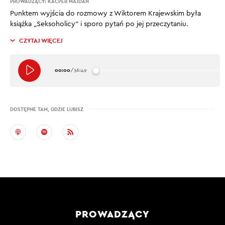
PROWADZĄCY:
KACPER MAJDAN
Punktem wyjścia do rozmowy z Wiktorem Krajewskim była
książka „Seksoholicy” i sporo pytań po jej przeczytaniu.
CZYTAJ WIĘCEJ
00:00
/
36:49
DOSTĘPNE TAM, GDZIE LUBISZ
PROWADZĄCY