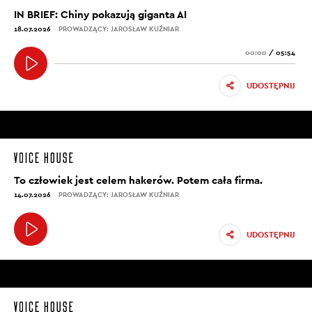
IN BRIEF: Chiny pokazują giganta AI
18.07.2026
PROWADZĄCY: JAROSŁAW KUŹNIAR
00:00
/
05:54
UDOSTĘPNIJ
To człowiek jest celem hakerów. Potem cała firma.
14.07.2026
PROWADZĄCY: JAROSŁAW KUŹNIAR
UDOSTĘPNIJ