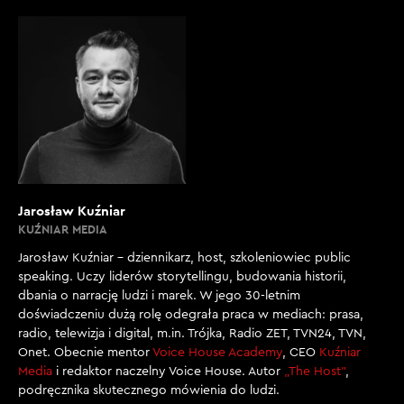
Jarosław Kuźniar
KUŹNIAR MEDIA
Jarosław Kuźniar – dziennikarz, host, szkoleniowiec public
speaking. Uczy liderów storytellingu, budowania historii,
dbania o narrację ludzi i marek. W jego 30-letnim
doświadczeniu dużą rolę odegrała praca w mediach: prasa,
radio, telewizja i digital, m.in. Trójka, Radio ZET, TVN24, TVN,
Onet. Obecnie mentor
Voice House Academy
, CEO
Kuźniar
Media
i redaktor naczelny Voice House. Autor
„The Host”
,
podręcznika skutecznego mówienia do ludzi.