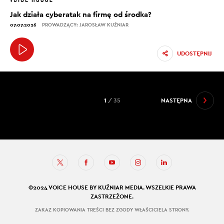
Jak działa cyberatak na firmę od środka?
07.07.2026
PROWADZĄCY: JAROSŁAW KUŹNIAR
UDOSTĘPNIJ
1
/ 35
NASTĘPNA
©2024 VOICE HOUSE BY KUŹNIAR MEDIA. WSZELKIE PRAWA
ZASTRZEŻONE.
ZAKAZ KOPIOWANIA TREŚCI BEZ ZGODY WŁAŚCICIELA STRONY.