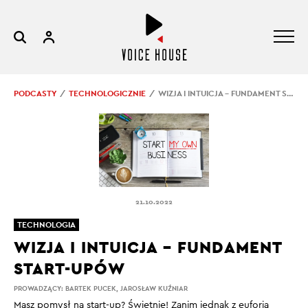
PODCASTY
TECHNOLOGICZNIE
WIZJA I INTUICJA – FUNDAMENT START-UPÓW
21.10.2022
TECHNOLOGIA
WIZJA I INTUICJA – FUNDAMENT
START-UPÓW
PROWADZĄCY:
BARTEK PUCEK
,
JAROSŁAW KUŹNIAR
Masz pomysł na start-up? Świetnie! Zanim jednak z euforią