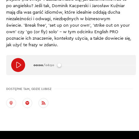
po angielsku? Jeśli tak, Dominik Kacperski i Jarosław Kuźniar
mają dla was garść idiomów, które idealnie oddają ducha
niezależności i odwagi, niezbędnych w biznesowym
świecie. 'Break free’, 'set up on your own’, 'strike out on your
own’ czy 'go (or fly) solo’ – w tym odcinku English PRO
poznacie ich znaczenie, konteksty użycia, a także dowiecie się,
jak użyć te frazy w zdaniu.
00:00
/
06:50
DOSTĘPNE TAM, GDZIE LUBISZ