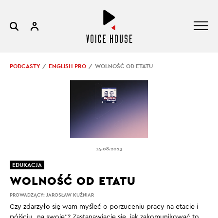
PODCASTY
ENGLISH PRO
WOLNOŚĆ OD ETATU
14.08.2023
EDUKACJA
WOLNOŚĆ OD ETATU
PROWADZĄCY:
JAROSŁAW KUŹNIAR
Czy zdarzyło się wam myśleć o porzuceniu pracy na etacie i
pójściu „na swoje”? Zastanawiacie się, jak zakomunikować to