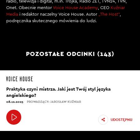
radio, telewizja i digital, m.in. Trójka, Radio ZET, TVN24, TVN,
Onet. Obecnie mentor
Voice House Academy
, CEO
Kuźniar
Media
i redaktor naczelny Voice House. Autor
„The Host”
,
podręcznika skutecznego mówienia do ludzi.
POZOSTAŁE ODCINKI (143)
Praktyka czyni mistrza. Jaki jest Twój styl języka
angielskiego?
08.12.2025
PROWADZĄCY: JAROSŁAW KUŹNIAR
UDOSTĘPNIJ