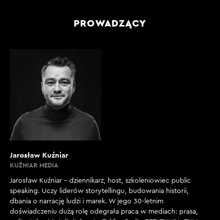
PROWADZĄCY
Jarosław Kuźniar
KUŹNIAR MEDIA
Jarosław Kuźniar – dziennikarz, host, szkoleniowiec public
speaking. Uczy liderów storytellingu, budowania historii,
dbania o narrację ludzi i marek. W jego 30-letnim
doświadczeniu dużą rolę odegrała praca w mediach: prasa,