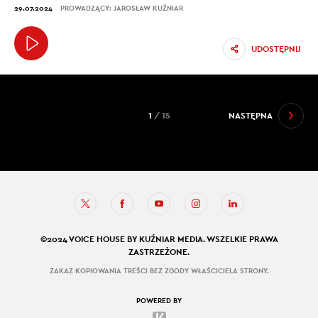
29.07.2024
PROWADZĄCY: JAROSŁAW KUŹNIAR
UDOSTĘPNIJ
1
/ 15
NASTĘPNA
©2024 VOICE HOUSE BY KUŹNIAR MEDIA. WSZELKIE PRAWA
ZASTRZEŻONE.
ZAKAZ KOPIOWANIA TREŚCI BEZ ZGODY WŁAŚCICIELA STRONY.
POWERED BY